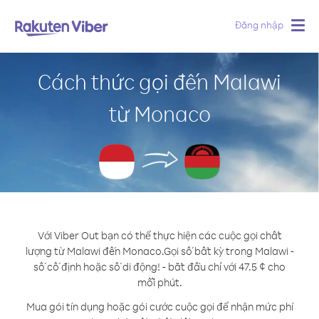
Đăng nhập
Togg
navig
Cách thức gọi đến Malawi
từ Monaco
Với Viber Out bạn có thể thực hiện các cuộc gọi chất
lượng từ Malawi đến Monaco.
Gọi số bất kỳ trong Malawi -
số cố định hoặc số di động! - bắt đầu chỉ với 47.5 ¢ cho
mỗi phút.
Mua gói tín dụng hoặc gói cước cuộc gọi để nhận mức phí