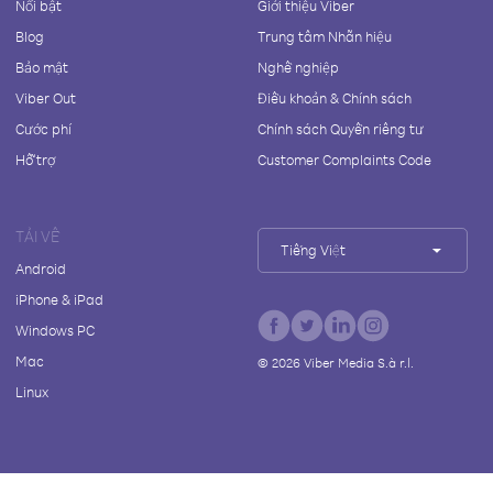
Nổi bật
Giới thiệu Viber
Blog
Trung tâm Nhãn hiệu
Bảo mật
Nghề nghiệp
Viber Out
Điều khoản & Chính sách
Cước phí
Chính sách Quyền riêng tư
Hỗ trợ
Customer Complaints Code
TẢI VỀ
Tiếng Việt
Android
iPhone & iPad
Windows PC
Mac
©
2026
Viber Media S.à r.l.
Linux