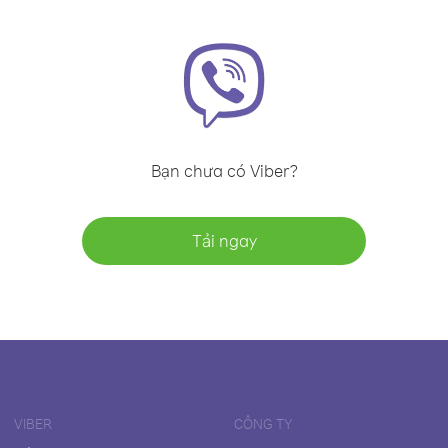
Bạn chưa có Viber?
Tải ngay
VIBER
CÔNG TY