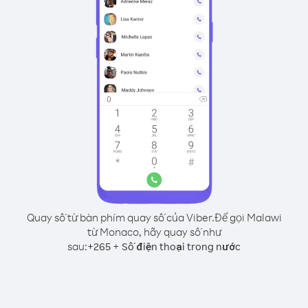
Quay số từ bàn phím quay số của Viber.
Để gọi Malawi
từ Monaco, hãy quay số như
sau:
+
+
265
Số điện thoại trong nước