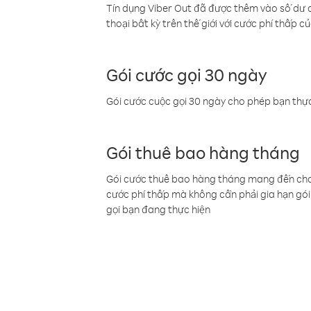
Tín dụng Viber Out đã được thêm vào số dư củ
thoại bất kỳ trên thế giới với cước phí thấp củ
Gói cước gọi 30 ngày
Gói cước cuộc gọi 30 ngày cho phép bạn thực
Gói thuê bao hàng tháng
Gói cước thuê bao hàng tháng mang đến cho b
cước phí thấp mà không cần phải gia hạn gói 
gọi bạn đang thực hiện