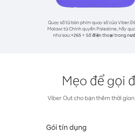
Quay số từ bàn phím quay số của Viber.
Để
Malawi từ Chính quyền Palestine, hãy qua
như sau:
+
+
265
Số điện thoại trong nư
Mẹo để gọi 
Viber Out cho bạn thêm thời gian 
Gói tín dụng