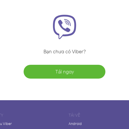
Bạn chưa có Viber?
Tải ngay
TY
TẢI VỀ
ệu Viber
Android