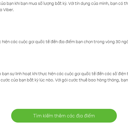
a bạn khi bạn mua số lượng bất kỳ. Với tín dụng của mình, bạn có th
a Viber.
 hiện các cuộc gọi quốc tế đến địa điểm bạn chọn trong vòng 30 ngày
ạn sự linh hoạt khi thực hiện các cuộc gọi quốc tế đến các số điện 
cước của bạn bất kỳ lúc nào. Với gói cước thuê bao hàng tháng, bạn 
Tìm kiếm thêm các địa điểm