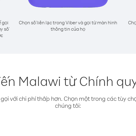
 gọi
Chọn số liên lạc trong Viber và gọi từ màn hình
Chọ
y số
thông tin của họ
ớc
đến Malawi từ Chính quy
gọi với chi phí thấp hơn. Chọn một trong các tùy chọ
chúng tôi: