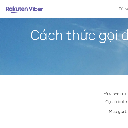
Tải v
Cách thức gọi 
Với Viber Out
Gọi số bất k
Mua gói t