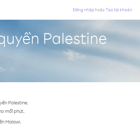
Đăng nhập
hoặc
Tạo tài khoản
quyền Palestine
yền Palestine.
cho mỗi phút.
ến Malawi.