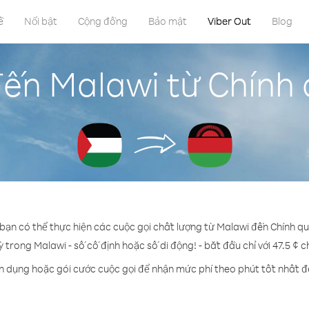
ề
Nổi bật
Cộng đồng
Bảo mật
Viber Out
Blog
đến Malawi từ Chính 
 bạn có thể thực hiện các cuộc gọi chất lượng từ Malawi đến Chính qu
ỳ trong Malawi - số cố định hoặc số di động! - bắt đầu chỉ với 47.5 ¢ 
ín dụng hoặc gói cước cuộc gọi để nhận mức phí theo phút tốt nhất đ