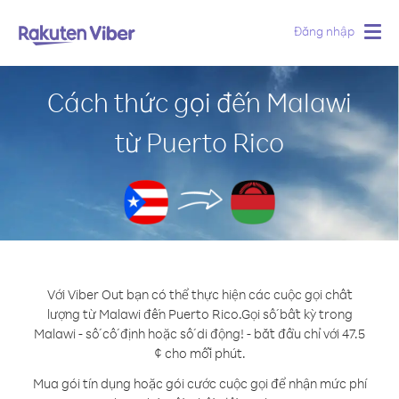
Đăng nhập
Togg
navig
Cách thức gọi đến Malawi
từ Puerto Rico
Với Viber Out bạn có thể thực hiện các cuộc gọi chất
lượng từ Malawi đến Puerto Rico.
Gọi số bất kỳ trong
Malawi - số cố định hoặc số di động! - bắt đầu chỉ với 47.5
¢ cho mỗi phút.
Mua gói tín dụng hoặc gói cước cuộc gọi để nhận mức phí