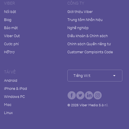
VIBER
CÔNG TY
Nổi bật
Giới thiệu Viber
Blog
Trung tâm Nhãn hiệu
Bảo mật
Nghề nghiệp
Viber Out
Điều khoản & Chính sách
Cước phí
Chính sách Quyền riêng tư
Hỗ trợ
Customer Complaints Code
TẢI VỀ
Tiếng Việt
Android
iPhone & iPad
Windows PC
Mac
©
2026
Viber Media S.à r.l.
Linux