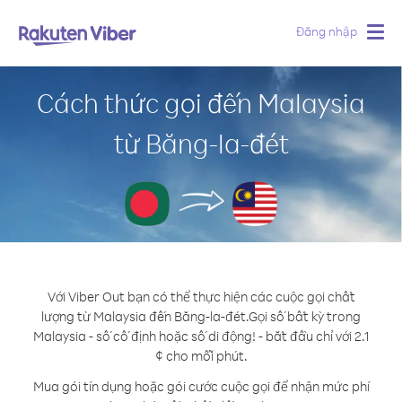
Đăng nhập
Togg
navig
Cách thức gọi đến Malaysia
từ Băng-la-đét
Với Viber Out bạn có thể thực hiện các cuộc gọi chất
lượng từ Malaysia đến Băng-la-đét.
Gọi số bất kỳ trong
Malaysia - số cố định hoặc số di động! - bắt đầu chỉ với 2.1
¢ cho mỗi phút.
Mua gói tín dụng hoặc gói cước cuộc gọi để nhận mức phí