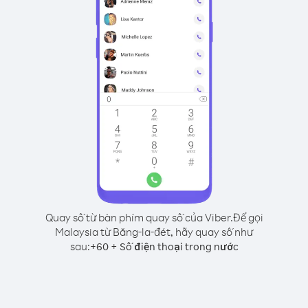
Quay số từ bàn phím quay số của Viber.
Để gọi
Malaysia từ Băng-la-đét, hãy quay số như
sau:
+
+
60
Số điện thoại trong nước