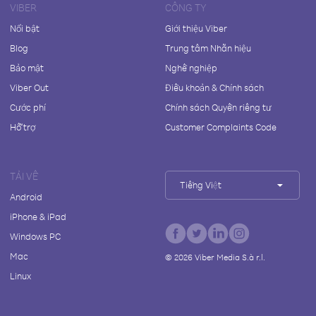
VIBER
CÔNG TY
Nổi bật
Giới thiệu Viber
Blog
Trung tâm Nhãn hiệu
Bảo mật
Nghề nghiệp
Viber Out
Điều khoản & Chính sách
Cước phí
Chính sách Quyền riêng tư
Hỗ trợ
Customer Complaints Code
TẢI VỀ
Tiếng Việt
Android
iPhone & iPad
Windows PC
Mac
©
2026
Viber Media S.à r.l.
Linux