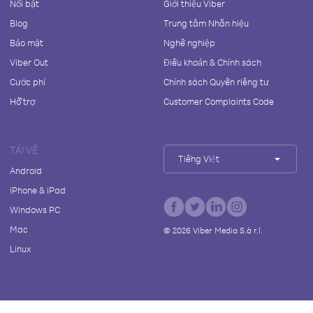
Nổi bật
Giới thiệu Viber
Blog
Trung tâm Nhãn hiệu
Bảo mật
Nghề nghiệp
Viber Out
Điều khoản & Chính sách
Cước phí
Chính sách Quyền riêng tư
Hỗ trợ
Customer Complaints Code
TẢI VỀ
Tiếng Việt
Android
iPhone & iPad
Windows PC
Mac
©
2026
Viber Media S.à r.l.
Linux