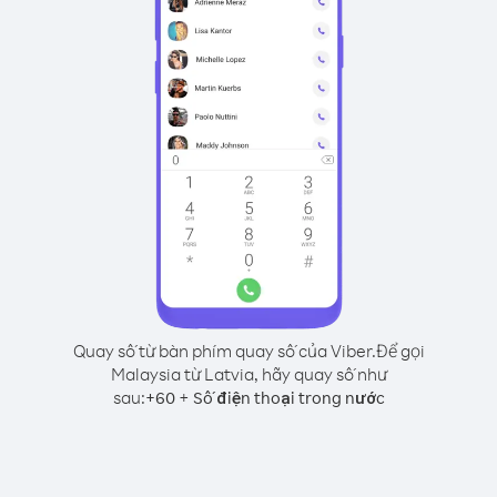
Quay số từ bàn phím quay số của Viber.
Để gọi
Malaysia từ Latvia, hãy quay số như
sau:
+
+
60
Số điện thoại trong nước