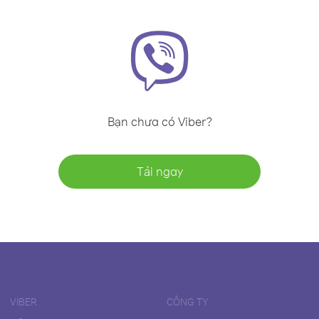
Bạn chưa có Viber?
Tải ngay
VIBER
CÔNG TY