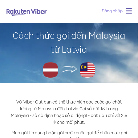
Đăng nhập
Togg
navig
Cách thức gọi đến Malaysia
từ Latvia
Với Viber Out bạn có thể thực hiện các cuộc gọi chất
lượng từ Malaysia đến Latvia.
Gọi số bất kỳ trong
Malaysia - số cố định hoặc số di động! - bắt đầu chỉ với 2.5
¢ cho mỗi phút.
Mua gói tín dụng hoặc gói cước cuộc gọi để nhận mức phí