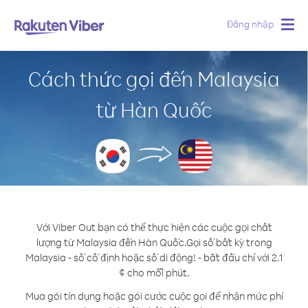
Đăng nhập
Togg
navig
Cách thức gọi đến Malaysia
từ Hàn Quốc
Với Viber Out bạn có thể thực hiện các cuộc gọi chất
lượng từ Malaysia đến Hàn Quốc.
Gọi số bất kỳ trong
Malaysia - số cố định hoặc số di động! - bắt đầu chỉ với 2.1
¢ cho mỗi phút.
Mua gói tín dụng hoặc gói cước cuộc gọi để nhận mức phí