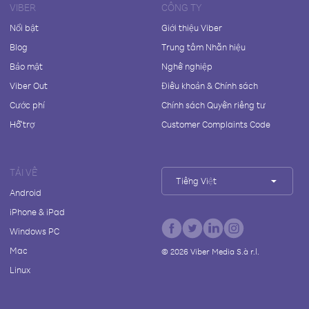
VIBER
CÔNG TY
Nổi bật
Giới thiệu Viber
Blog
Trung tâm Nhãn hiệu
Bảo mật
Nghề nghiệp
Viber Out
Điều khoản & Chính sách
Cước phí
Chính sách Quyền riêng tư
Hỗ trợ
Customer Complaints Code
TẢI VỀ
Tiếng Việt
Android
iPhone & iPad
Windows PC
Mac
©
2026
Viber Media S.à r.l.
Linux