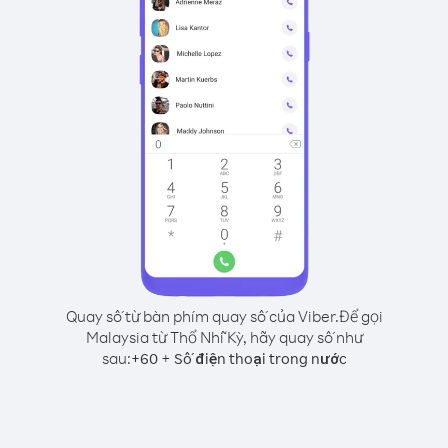
Quay số từ bàn phím quay số của Viber.
Để gọi
Malaysia từ Thổ Nhĩ Kỳ, hãy quay số như
sau:
+
+
60
Số điện thoại trong nước