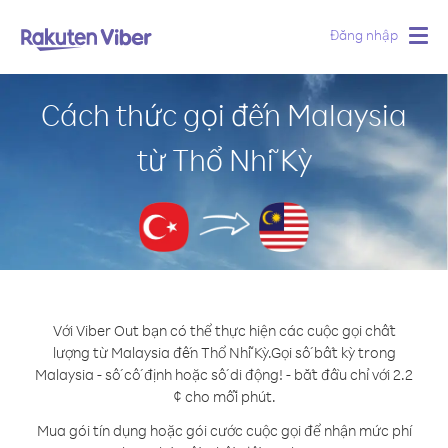
Đăng nhập
Togg
navig
Cách thức gọi đến Malaysia
từ Thổ Nhĩ Kỳ
Với Viber Out bạn có thể thực hiện các cuộc gọi chất
lượng từ Malaysia đến Thổ Nhĩ Kỳ.
Gọi số bất kỳ trong
Malaysia - số cố định hoặc số di động! - bắt đầu chỉ với 2.2
¢ cho mỗi phút.
Mua gói tín dụng hoặc gói cước cuộc gọi để nhận mức phí