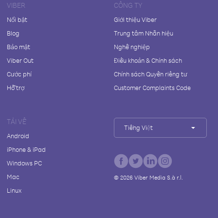
VIBER
CÔNG TY
Nổi bật
Giới thiệu Viber
Blog
Trung tâm Nhãn hiệu
Bảo mật
Nghề nghiệp
Viber Out
Điều khoản & Chính sách
Cước phí
Chính sách Quyền riêng tư
Hỗ trợ
Customer Complaints Code
TẢI VỀ
Tiếng Việt
Android
iPhone & iPad
Windows PC
Mac
©
2026
Viber Media S.à r.l.
Linux