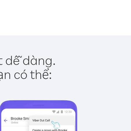
t dễ dàng.
ạn có thể: