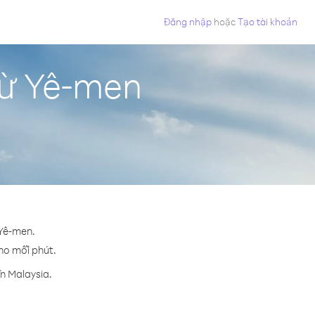
Đăng nhập
hoặc
Tạo tài khoản
từ Yê-men
 Yê-men.
cho mỗi phút.
n Malaysia.