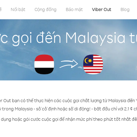
ề
Nổi bật
Cộng đồng
Bảo mật
Viber Out
Blog
c gọi đến Malaysia 
er Out bạn có thể thực hiện các cuộc gọi chất lượng từ Malaysia đến
ỳ trong Malaysia - số cố định hoặc số di động! - bắt đầu chỉ với 2.1 ¢ 
n dụng hoặc gói cước cuộc gọi để nhận mức phí theo phút tốt nhất đế