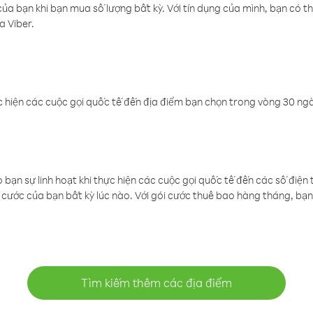
a bạn khi bạn mua số lượng bất kỳ. Với tín dụng của mình, bạn có th
a Viber.
 hiện các cuộc gọi quốc tế đến địa điểm bạn chọn trong vòng 30 ngày
ạn sự linh hoạt khi thực hiện các cuộc gọi quốc tế đến các số điện 
cước của bạn bất kỳ lúc nào. Với gói cước thuê bao hàng tháng, bạn 
Tìm kiếm thêm các địa điểm