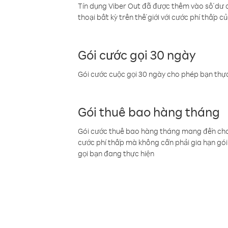
Tín dụng Viber Out đã được thêm vào số dư củ
thoại bất kỳ trên thế giới với cước phí thấp củ
Gói cước gọi 30 ngày
Gói cước cuộc gọi 30 ngày cho phép bạn thực
Gói thuê bao hàng tháng
Gói cước thuê bao hàng tháng mang đến cho b
cước phí thấp mà không cần phải gia hạn gói 
gọi bạn đang thực hiện