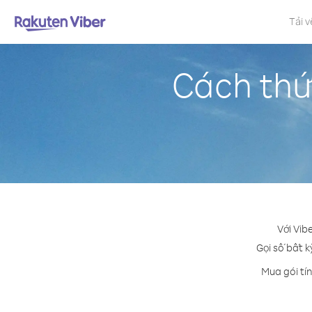
Tải v
Cách thứ
Với Vib
Gọi số bất k
Mua gói tí