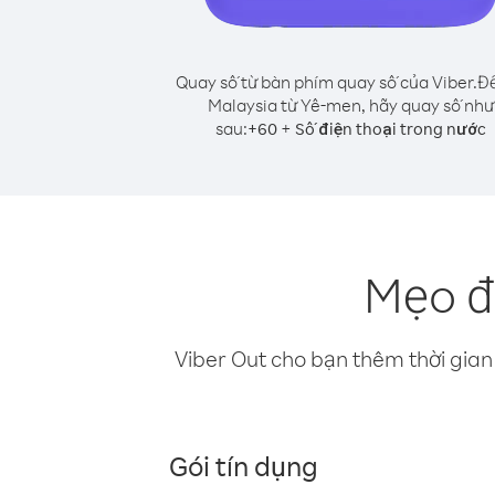
Quay số từ bàn phím quay số của Viber.
Để
Malaysia từ Yê-men, hãy quay số như
sau:
+
+
60
Số điện thoại trong nước
Mẹo đ
Viber Out cho bạn thêm thời gian 
Gói tín dụng