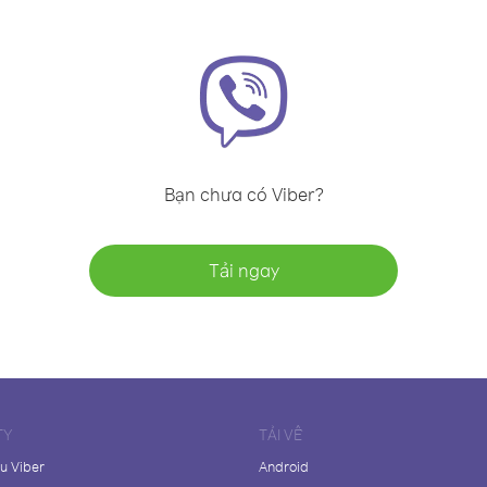
Bạn chưa có Viber?
Tải ngay
TY
TẢI VỀ
ệu Viber
Android