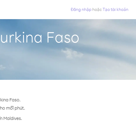
Đăng nhập
hoặc
Tạo tài khoản
Burkina Faso
rkina Faso.
cho mỗi phút.
n Maldives.