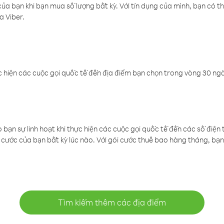
a bạn khi bạn mua số lượng bất kỳ. Với tín dụng của mình, bạn có th
a Viber.
 hiện các cuộc gọi quốc tế đến địa điểm bạn chọn trong vòng 30 ngày
ạn sự linh hoạt khi thực hiện các cuộc gọi quốc tế đến các số điện 
cước của bạn bất kỳ lúc nào. Với gói cước thuê bao hàng tháng, bạn 
Tìm kiếm thêm các địa điểm