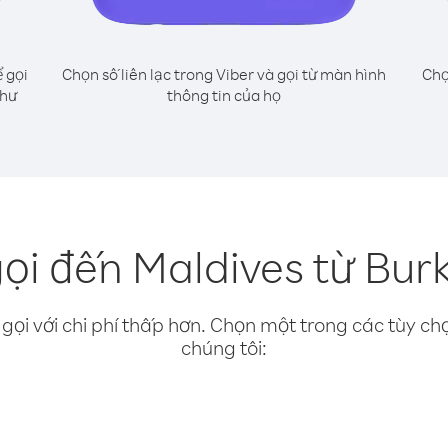
 gọi
Chọn số liên lạc trong Viber và gọi từ màn hình
Chọ
như
thông tin của họ
ọi đến Maldives từ Bur
gọi với chi phí thấp hơn. Chọn một trong các tùy chọ
chúng tôi: