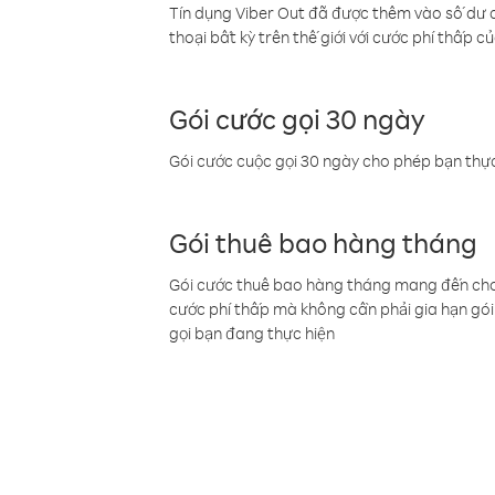
Tín dụng Viber Out đã được thêm vào số dư củ
thoại bất kỳ trên thế giới với cước phí thấp củ
Gói cước gọi 30 ngày
Gói cước cuộc gọi 30 ngày cho phép bạn thực
Gói thuê bao hàng tháng
Gói cước thuê bao hàng tháng mang đến cho b
cước phí thấp mà không cần phải gia hạn gói 
gọi bạn đang thực hiện