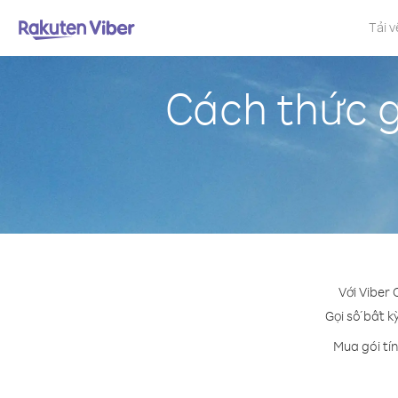
Tải v
Cách thức g
Với Viber 
Gọi số bất k
Mua gói tí