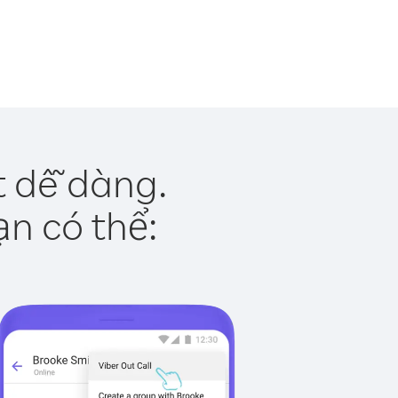
t dễ dàng.
ạn có thể: