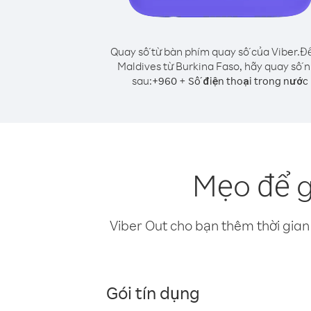
Quay số từ bàn phím quay số của Viber.
Để
Maldives từ Burkina Faso, hãy quay số 
sau:
+
+
960
Số điện thoại trong nước
Mẹo để g
Viber Out cho bạn thêm thời gian 
Gói tín dụng