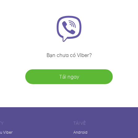
Bạn chưa có Viber?
Tải ngay
TY
TẢI VỀ
ệu Viber
Android