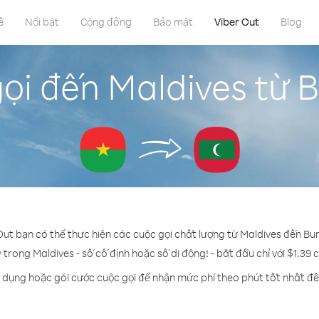
ề
Nổi bật
Cộng đồng
Bảo mật
Viber Out
Blog
ọi đến Maldives từ 
Out bạn có thể thực hiện các cuộc gọi chất lượng từ Maldives đến Bu
ỳ trong Maldives - số cố định hoặc số di động! - bắt đầu chỉ với $1.39 
n dụng hoặc gói cước cuộc gọi để nhận mức phí theo phút tốt nhất đế