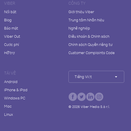
VIBER
CÔNG TY
Nổi bật
Giới thiệu Viber
Blog
Trung tâm Nhãn hiệu
Bảo mật
Nghề nghiệp
Viber Out
Điều khoản & Chính sách
Cước phí
Chính sách Quyền riêng tư
Hỗ trợ
Customer Complaints Code
TẢI VỀ
Tiếng Việt
Android
iPhone & iPad
Windows PC
Mac
©
2026
Viber Media S.à r.l.
Linux