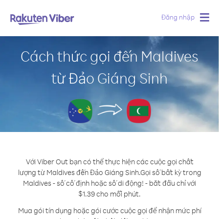
Đăng nhập
Togg
navig
Cách thức gọi đến Maldives
từ Đảo Giáng Sinh
Với Viber Out bạn có thể thực hiện các cuộc gọi chất
lượng từ Maldives đến Đảo Giáng Sinh.
Gọi số bất kỳ trong
Maldives - số cố định hoặc số di động! - bắt đầu chỉ với
$1.39 cho mỗi phút.
Mua gói tín dụng hoặc gói cước cuộc gọi để nhận mức phí