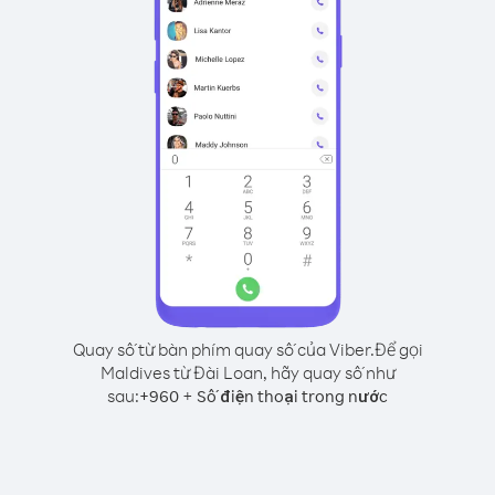
Quay số từ bàn phím quay số của Viber.
Để gọi
Maldives từ Đài Loan, hãy quay số như
sau:
+
+
960
Số điện thoại trong nước