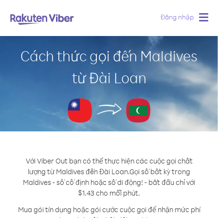
Đăng nhập
Togg
navig
Cách thức gọi đến Maldives
từ Đài Loan
Với Viber Out bạn có thể thực hiện các cuộc gọi chất
lượng từ Maldives đến Đài Loan.
Gọi số bất kỳ trong
Maldives - số cố định hoặc số di động! - bắt đầu chỉ với
$1.43 cho mỗi phút.
Mua gói tín dụng hoặc gói cước cuộc gọi để nhận mức phí