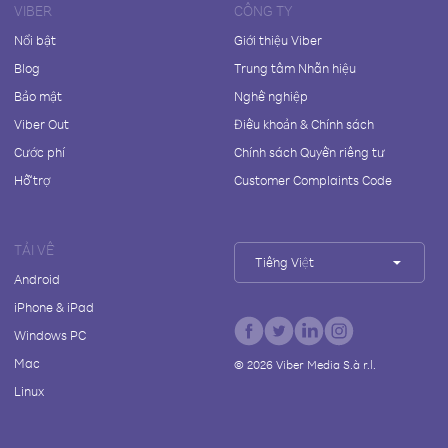
VIBER
CÔNG TY
Nổi bật
Giới thiệu Viber
Blog
Trung tâm Nhãn hiệu
Bảo mật
Nghề nghiệp
Viber Out
Điều khoản & Chính sách
Cước phí
Chính sách Quyền riêng tư
Hỗ trợ
Customer Complaints Code
TẢI VỀ
Tiếng Việt
Android
iPhone & iPad
Windows PC
Mac
©
2026
Viber Media S.à r.l.
Linux