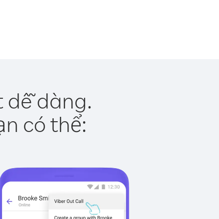
t dễ dàng.
ạn có thể: