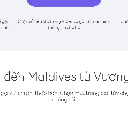
 gọi
Chọn số liên lạc trong Viber và gọi từ màn hình
Chọ
 như
thông tin của họ
i đến Maldives từ Vươn
gọi với chi phí thấp hơn. Chọn một trong các tùy chọ
chúng tôi: