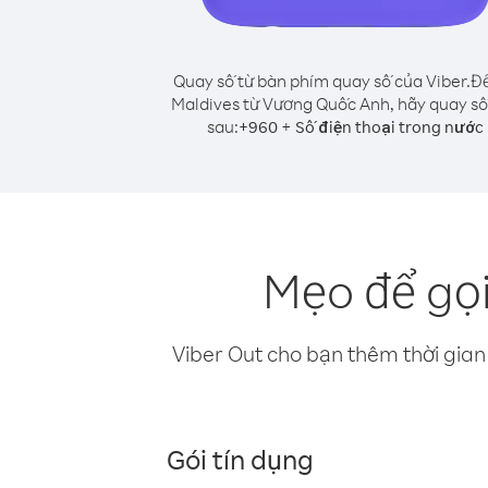
Quay số từ bàn phím quay số của Viber.
Để
Maldives từ Vương Quốc Anh, hãy quay số
sau:
+
+
960
Số điện thoại trong nước
Mẹo để gọ
Viber Out cho bạn thêm thời gian 
Gói tín dụng