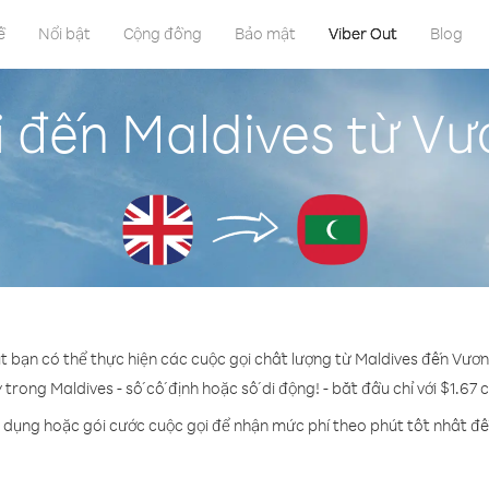
ề
Nổi bật
Cộng đồng
Bảo mật
Viber Out
Blog
i đến Maldives từ V
ut bạn có thể thực hiện các cuộc gọi chất lượng từ Maldives đến Vươ
ỳ trong Maldives - số cố định hoặc số di động! - bắt đầu chỉ với $1.67 
n dụng hoặc gói cước cuộc gọi để nhận mức phí theo phút tốt nhất đế