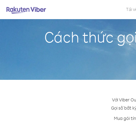
Tải v
Cách thức gọ
Với Viber O
Gọi số bất k
Mua gói tí