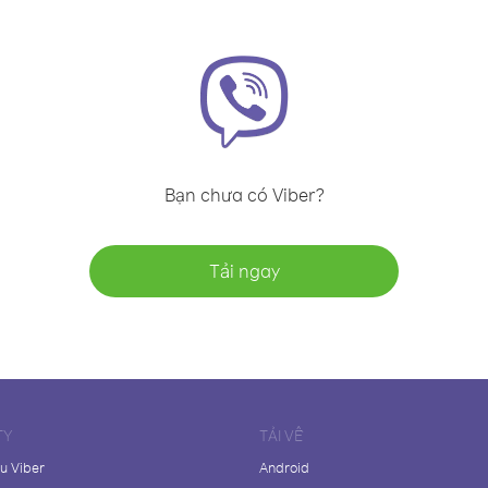
Bạn chưa có Viber?
Tải ngay
TY
TẢI VỀ
ệu Viber
Android