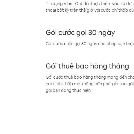
Tín dụng Viber Out đã được thêm vào số dư củ
thoại bất kỳ trên thế giới với cước phí thấp củ
Gói cước gọi 30 ngày
Gói cước cuộc gọi 30 ngày cho phép bạn thực
Gói thuê bao hàng tháng
Gói cước thuê bao hàng tháng mang đến cho b
cước phí thấp mà không cần phải gia hạn gói 
gọi bạn đang thực hiện