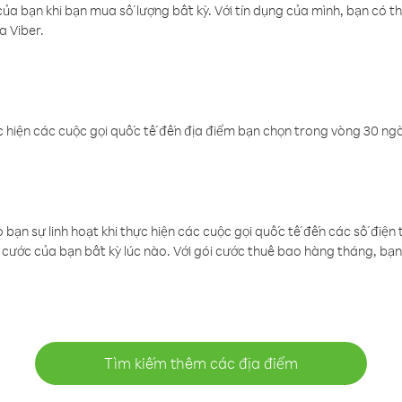
a bạn khi bạn mua số lượng bất kỳ. Với tín dụng của mình, bạn có th
a Viber.
 hiện các cuộc gọi quốc tế đến địa điểm bạn chọn trong vòng 30 ngày
ạn sự linh hoạt khi thực hiện các cuộc gọi quốc tế đến các số điện 
cước của bạn bất kỳ lúc nào. Với gói cước thuê bao hàng tháng, bạn 
Tìm kiếm thêm các địa điểm