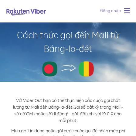
Đăng nhập
Togg
navig
Cách thức gọi đến Mali từ
Băng-la-đét
Với Viber Out bạn có thể thực hiện các cuộc gọi chất
lượng từ Mali đến Băng-la-đét.
Gọi số bất kỳ trong Mali -
số cố định hoặc số di động! - bắt đầu chỉ với 19.0 ¢ cho
mỗi phút.
Mua gói tín dụng hoặc gói cước cuộc gọi để nhận mức phí