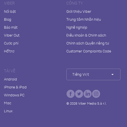
VIBER
CÔNG TY
Nổi bật
Giới thiệu Viber
Blog
Trung tâm Nhãn hiệu
Bảo mật
Nghề nghiệp
Viber Out
Điều khoản & Chính sách
Cước phí
Chính sách Quyền riêng tư
Hỗ trợ
Customer Complaints Code
TẢI VỀ
Tiếng Việt
Android
iPhone & iPad
Windows PC
Mac
©
2026
Viber Media S.à r.l.
Linux