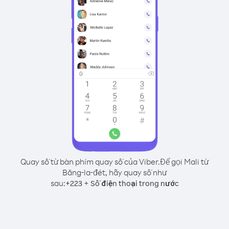
Quay số từ bàn phím quay số của Viber.
Để gọi Mali từ
Băng-la-đét, hãy quay số như
sau:
+
+
223
Số điện thoại trong nước