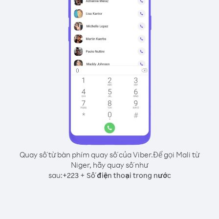
Quay số từ bàn phím quay số của Viber.
Để gọi Mali từ
Niger, hãy quay số như
sau:
+
+
223
Số điện thoại trong nước