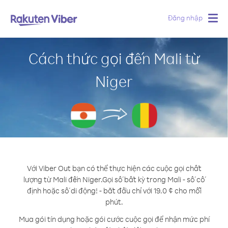
Đăng nhập
Togg
navig
Cách thức gọi đến Mali từ
Niger
Với Viber Out bạn có thể thực hiện các cuộc gọi chất
lượng từ Mali đến Niger.
Gọi số bất kỳ trong Mali - số cố
định hoặc số di động! - bắt đầu chỉ với 19.0 ¢ cho mỗi
phút.
Mua gói tín dụng hoặc gói cước cuộc gọi để nhận mức phí