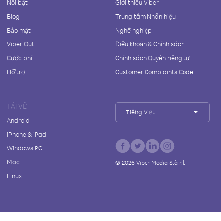
Nổi bật
Giới thiệu Viber
Blog
Trung tâm Nhãn hiệu
Bảo mật
Nghề nghiệp
Viber Out
Điều khoản & Chính sách
Cước phí
Chính sách Quyền riêng tư
Hỗ trợ
Customer Complaints Code
TẢI VỀ
Tiếng Việt
Android
iPhone & iPad
Windows PC
Mac
©
2026
Viber Media S.à r.l.
Linux