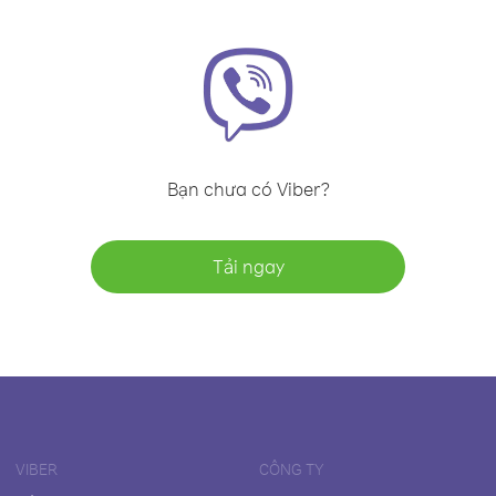
Bạn chưa có Viber?
Tải ngay
VIBER
CÔNG TY