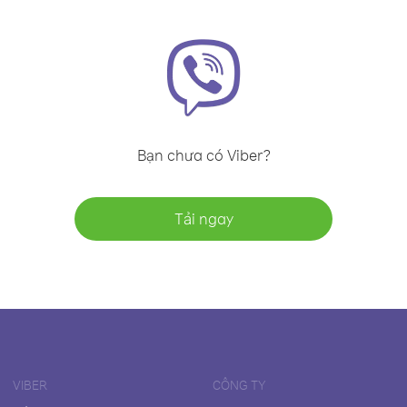
Bạn chưa có Viber?
Tải ngay
VIBER
CÔNG TY