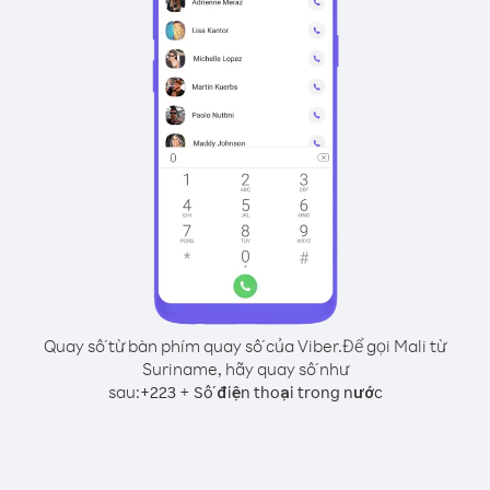
Quay số từ bàn phím quay số của Viber.
Để gọi Mali từ
Suriname, hãy quay số như
sau:
+
+
223
Số điện thoại trong nước