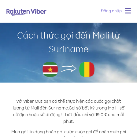
Đăng nhập
Togg
navig
Cách thức gọi đến Mali từ
Suriname
Với Viber Out bạn có thể thực hiện các cuộc gọi chất
lượng từ Mali đến Suriname.
Gọi số bất kỳ trong Mali - số
cố định hoặc số di động! - bắt đầu chỉ với 19.0 ¢ cho mỗi
phút.
Mua gói tín dụng hoặc gói cước cuộc gọi để nhận mức phí