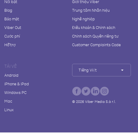
Nổi bật
Giới thiệu Viber
Blog
Trung tâm Nhãn hiệu
Bảo mật
Nghề nghiệp
Viber Out
Điều khoản & Chính sách
Cước phí
Chính sách Quyền riêng tư
Hỗ trợ
Customer Complaints Code
TẢI VỀ
Tiếng Việt
Android
iPhone & iPad
Windows PC
Mac
©
2026
Viber Media S.à r.l.
Linux