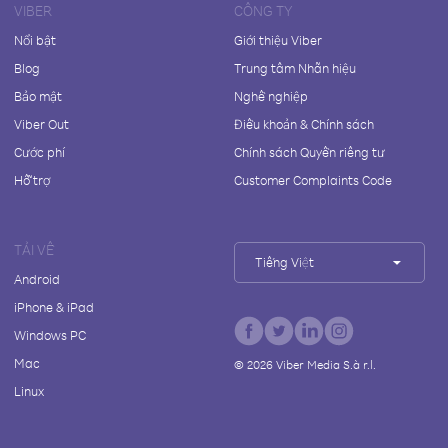
VIBER
CÔNG TY
Nổi bật
Giới thiệu Viber
Blog
Trung tâm Nhãn hiệu
Bảo mật
Nghề nghiệp
Viber Out
Điều khoản & Chính sách
Cước phí
Chính sách Quyền riêng tư
Hỗ trợ
Customer Complaints Code
TẢI VỀ
Tiếng Việt
Android
iPhone & iPad
Windows PC
Mac
©
2026
Viber Media S.à r.l.
Linux