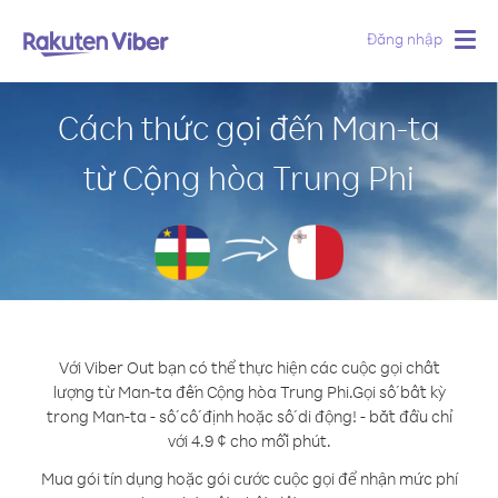
Đăng nhập
Togg
navig
Cách thức gọi đến Man-ta
từ Cộng hòa Trung Phi
Với Viber Out bạn có thể thực hiện các cuộc gọi chất
lượng từ Man-ta đến Cộng hòa Trung Phi.
Gọi số bất kỳ
trong Man-ta - số cố định hoặc số di động! - bắt đầu chỉ
với 4.9 ¢ cho mỗi phút.
Mua gói tín dụng hoặc gói cước cuộc gọi để nhận mức phí