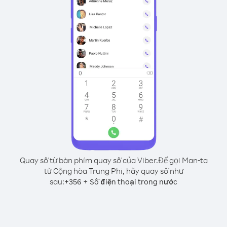
Quay số từ bàn phím quay số của Viber.
Để gọi Man-ta
từ Cộng hòa Trung Phi, hãy quay số như
sau:
+
+
356
Số điện thoại trong nước