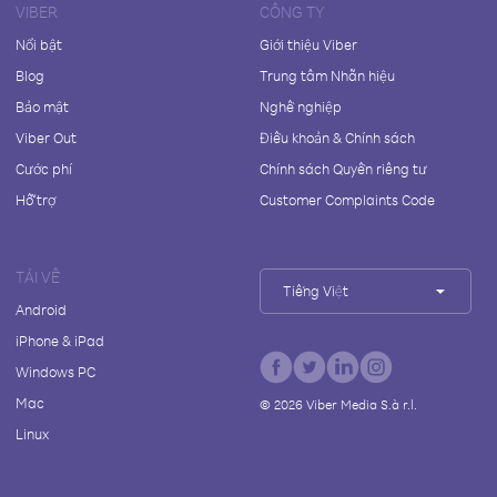
VIBER
CÔNG TY
Nổi bật
Giới thiệu Viber
Blog
Trung tâm Nhãn hiệu
Bảo mật
Nghề nghiệp
Viber Out
Điều khoản & Chính sách
Cước phí
Chính sách Quyền riêng tư
Hỗ trợ
Customer Complaints Code
TẢI VỀ
Tiếng Việt
Android
iPhone & iPad
Windows PC
Mac
©
2026
Viber Media S.à r.l.
Linux