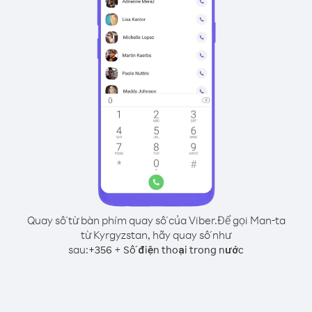
Quay số từ bàn phím quay số của Viber.
Để gọi Man-ta
từ Kyrgyzstan, hãy quay số như
sau:
+
+
356
Số điện thoại trong nước