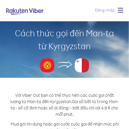
Đăng nhập
Togg
navig
Cách thức gọi đến Man-ta
từ Kyrgyzstan
Với Viber Out bạn có thể thực hiện các cuộc gọi chất
lượng từ Man-ta đến Kyrgyzstan.
Gọi số bất kỳ trong Man-
ta - số cố định hoặc số di động! - bắt đầu chỉ với 4.9 ¢ cho
mỗi phút.
Mua gói tín dụng hoặc gói cước cuộc gọi để nhận mức phí