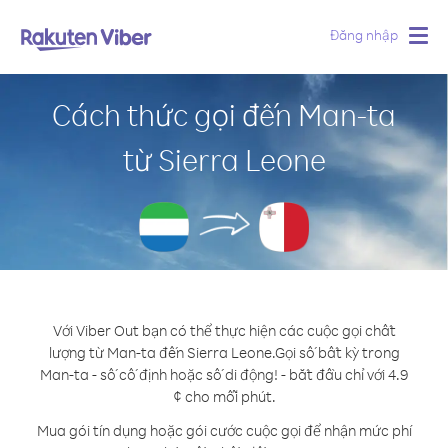
Đăng nhập
Togg
navig
Cách thức gọi đến Man-ta
từ Sierra Leone
Với Viber Out bạn có thể thực hiện các cuộc gọi chất
lượng từ Man-ta đến Sierra Leone.
Gọi số bất kỳ trong
Man-ta - số cố định hoặc số di động! - bắt đầu chỉ với 4.9
¢ cho mỗi phút.
Mua gói tín dụng hoặc gói cước cuộc gọi để nhận mức phí