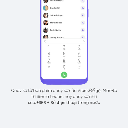
Quay số từ bàn phím quay số của Viber.
Để gọi Man-ta
từ Sierra Leone, hãy quay số như
sau:
+
+
356
Số điện thoại trong nước