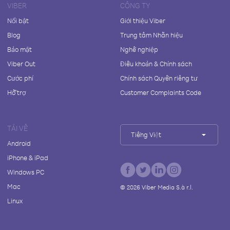
VIBER
CÔNG TY
Nổi bật
Giới thiệu Viber
Blog
Trung tâm Nhãn hiệu
Bảo mật
Nghề nghiệp
Viber Out
Điều khoản & Chính sách
Cước phí
Chính sách Quyền riêng tư
Hỗ trợ
Customer Complaints Code
TẢI VỀ
Tiếng Việt
Android
iPhone & iPad
Windows PC
Mac
©
2026
Viber Media S.à r.l.
Linux