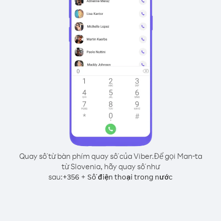
Quay số từ bàn phím quay số của Viber.
Để gọi Man-ta
từ Slovenia, hãy quay số như
sau:
+
+
356
Số điện thoại trong nước