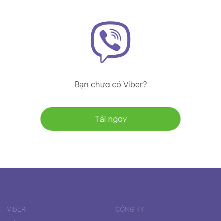
Bạn chưa có Viber?
Tải ngay
VIBER
CÔNG TY