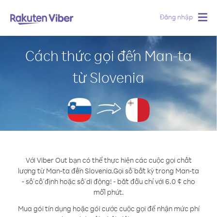
Đăng nhập
Togg
navig
Cách thức gọi đến Man-ta
từ Slovenia
Với Viber Out bạn có thể thực hiện các cuộc gọi chất
lượng từ Man-ta đến Slovenia.
Gọi số bất kỳ trong Man-ta
- số cố định hoặc số di động! - bắt đầu chỉ với 6.0 ¢ cho
mỗi phút.
Mua gói tín dụng hoặc gói cước cuộc gọi để nhận mức phí