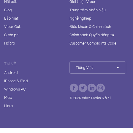
Nổi bật
Giới thiệu Viber
Blog
Trung tâm Nhãn hiệu
Bảo mật
Nghề nghiệp
Viber Out
Điều khoản & Chính sách
Cước phí
Chính sách Quyền riêng tư
Hỗ trợ
Customer Complaints Code
TẢI VỀ
Tiếng Việt
Android
iPhone & iPad
Windows PC
Mac
©
2026
Viber Media S.à r.l.
Linux