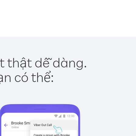
t thật dễ dàng.
ạn có thể: