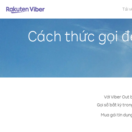
Tải v
Cách thức gọi đ
Với Viber Out 
Gọi số bất kỳ tron
Mua gói tín dụn