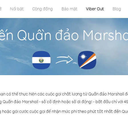
ề
Nổi bật
Cộng đồng
Bảo mật
Viber Out
Blog
ến Quần đảo Marshal
bạn có thể thực hiện các cuộc gọi chất lượng từ Quần đảo Marshall đ
g Quần đảo Marshall - số cố định hoặc số di động! - bắt đầu chỉ với 4
g hoặc gói cước cuộc gọi để nhận mức phí theo phút tốt nhất đến Qu