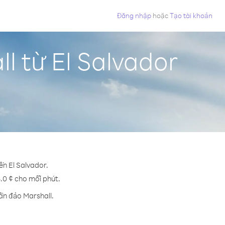
Đăng nhập
hoặc
Tạo tài khoản
l từ El Salvador
ến El Salvador.
5.0 ¢ cho mỗi phút.
ần đảo Marshall.