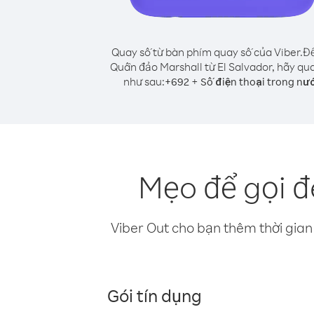
Quay số từ bàn phím quay số của Viber.
Để
Quần đảo Marshall từ El Salvador, hãy qu
như sau:
+
+
692
Số điện thoại trong nư
Mẹo để gọi đ
Viber Out cho bạn thêm thời gian 
Gói tín dụng