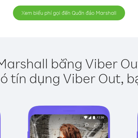
Xem biểu phí gọi đến Quần đảo Marshall
arshall bằng Viber Ou
ó tín dụng Viber Out, b