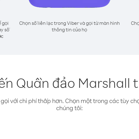
 gọi
Chọn số liên lạc trong Viber và gọi từ màn hình
Chọ
ay số
thông tin của họ
ớc
ến Quần đảo Marshall t
gọi với chi phí thấp hơn. Chọn một trong các tùy chọ
chúng tôi: