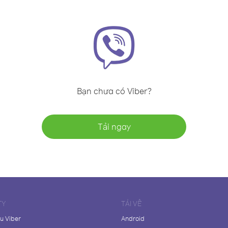
Bạn chưa có Viber?
Tải ngay
TY
TẢI VỀ
ệu Viber
Android