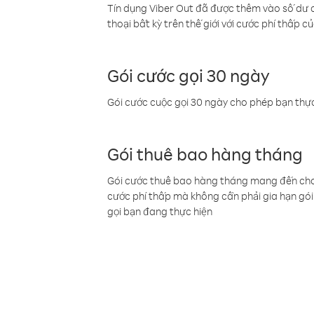
Tín dụng Viber Out đã được thêm vào số dư củ
thoại bất kỳ trên thế giới với cước phí thấp củ
Gói cước gọi 30 ngày
Gói cước cuộc gọi 30 ngày cho phép bạn thực
Gói thuê bao hàng tháng
Gói cước thuê bao hàng tháng mang đến cho b
cước phí thấp mà không cần phải gia hạn gói 
gọi bạn đang thực hiện