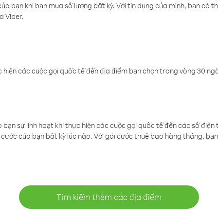
a bạn khi bạn mua số lượng bất kỳ. Với tín dụng của mình, bạn có th
a Viber.
 hiện các cuộc gọi quốc tế đến địa điểm bạn chọn trong vòng 30 ngày
ạn sự linh hoạt khi thực hiện các cuộc gọi quốc tế đến các số điện 
cước của bạn bất kỳ lúc nào. Với gói cước thuê bao hàng tháng, bạn 
Tìm kiếm thêm các địa điểm