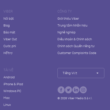
VIBER
CÔNG TY
Nổi bật
Giới thiệu Viber
Blog
Trung tâm Nhãn hiệu
Bảo mật
Nghề nghiệp
Viber Out
Điều khoản & Chính sách
Cước phí
Chính sách Quyền riêng tư
Hỗ trợ
Customer Complaints Code
TẢI VỀ
Tiếng Việt
Android
iPhone & iPad
Windows PC
Mac
©
2026
Viber Media S.à r.l.
Linux