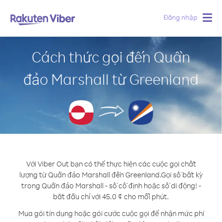
Đăng nhập
Togg
navig
Cách thức gọi đến Quần
đảo Marshall từ Greenland
Với Viber Out bạn có thể thực hiện các cuộc gọi chất
lượng từ Quần đảo Marshall đến Greenland.
Gọi số bất kỳ
trong Quần đảo Marshall - số cố định hoặc số di động! -
bắt đầu chỉ với 45.0 ¢ cho mỗi phút.
Mua gói tín dụng hoặc gói cước cuộc gọi để nhận mức phí