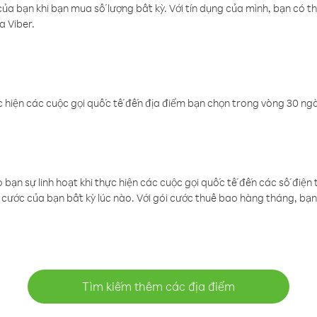
a bạn khi bạn mua số lượng bất kỳ. Với tín dụng của mình, bạn có th
a Viber.
 hiện các cuộc gọi quốc tế đến địa điểm bạn chọn trong vòng 30 ngày
ạn sự linh hoạt khi thực hiện các cuộc gọi quốc tế đến các số điện 
cước của bạn bất kỳ lúc nào. Với gói cước thuê bao hàng tháng, bạn 
Tìm kiếm thêm các địa điểm