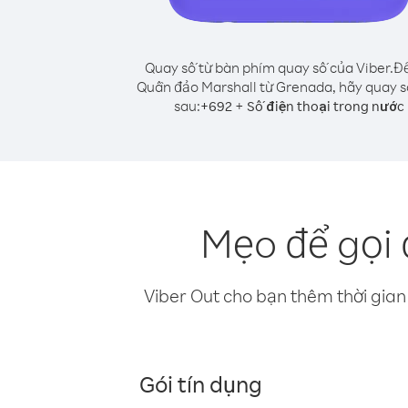
Quay số từ bàn phím quay số của Viber.
Để
Quần đảo Marshall từ Grenada, hãy quay s
sau:
+
+
692
Số điện thoại trong nước
Mẹo để gọi
Viber Out cho bạn thêm thời gian 
Gói tín dụng