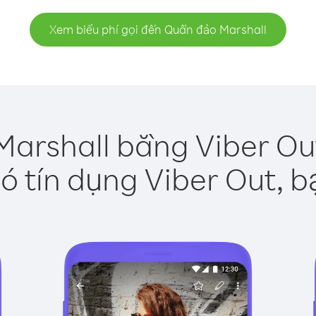
Xem biểu phí gọi đến Quần đảo Marshall
arshall bằng Viber Ou
ó tín dụng Viber Out, b