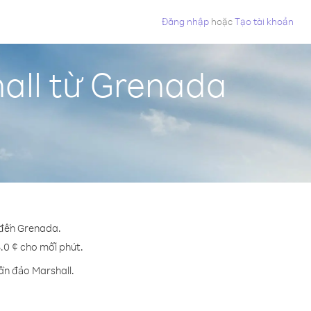
Đăng nhập
hoặc
Tạo tài khoản
all từ Grenada
 đến Grenada.
5.0 ¢ cho mỗi phút.
ần đảo Marshall.