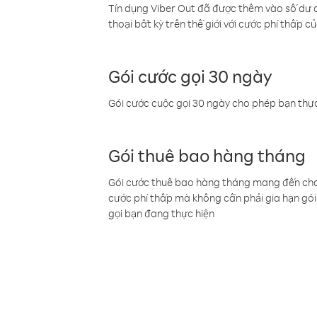
Tín dụng Viber Out đã được thêm vào số dư củ
thoại bất kỳ trên thế giới với cước phí thấp củ
Gói cước gọi 30 ngày
Gói cước cuộc gọi 30 ngày cho phép bạn thực
Gói thuê bao hàng tháng
Gói cước thuê bao hàng tháng mang đến cho b
cước phí thấp mà không cần phải gia hạn gói 
gọi bạn đang thực hiện