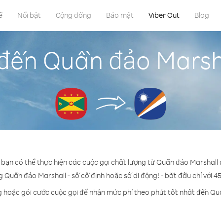
ề
Nổi bật
Cộng đồng
Bảo mật
Viber Out
Blog
 đến Quần đảo Marsh
t bạn có thể thực hiện các cuộc gọi chất lượng từ Quần đảo Marshall
g Quần đảo Marshall - số cố định hoặc số di động! - bắt đầu chỉ với 4
g hoặc gói cước cuộc gọi để nhận mức phí theo phút tốt nhất đến Qu