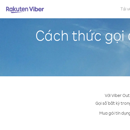
Tải v
Cách thức gọi
Với Viber Ou
Gọi số bất kỳ tron
Mua gói tín dụn