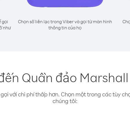
 gọi
Chọn số liên lạc trong Viber và gọi từ màn hình
Chọ
ố như
thông tin của họ
 đến Quần đảo Marshall
gọi với chi phí thấp hơn. Chọn một trong các tùy chọ
chúng tôi: