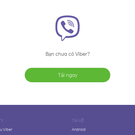
Bạn chưa có Viber?
Tải ngay
TY
TẢI VỀ
ệu Viber
Android