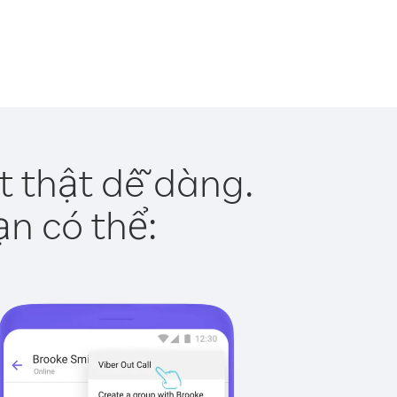
t thật dễ dàng.
ạn có thể: