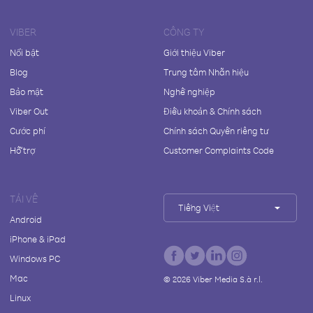
VIBER
CÔNG TY
Nổi bật
Giới thiệu Viber
Blog
Trung tâm Nhãn hiệu
Bảo mật
Nghề nghiệp
Viber Out
Điều khoản & Chính sách
Cước phí
Chính sách Quyền riêng tư
Hỗ trợ
Customer Complaints Code
TẢI VỀ
Tiếng Việt
Android
iPhone & iPad
Windows PC
Mac
©
2026
Viber Media S.à r.l.
Linux