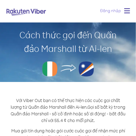
Đăng nhập
Togg
navig
Cách thức gọi đến Quần
đảo Marshall từ Ai-len
Với Viber Out bạn có thể thực hiện các cuộc gọi chất
lượng từ Quần đảo Marshall đến Ai-len.
Gọi số bất kỳ trong
Quần đảo Marshall - số cố định hoặc số di động! - bắt đầu
chỉ với 55.4 ¢ cho mỗi phút.
Mua gói tín dụng hoặc gói cước cuộc gọi để nhận mức phí