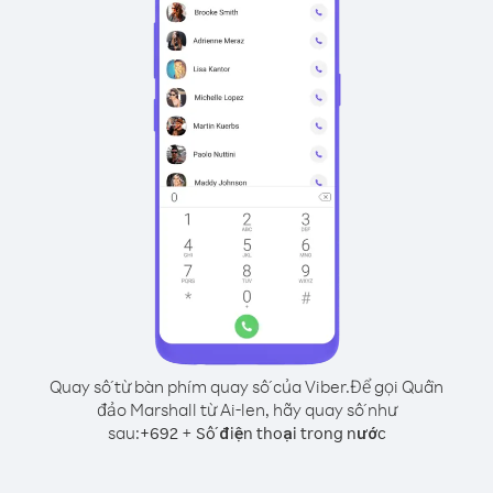
Quay số từ bàn phím quay số của Viber.
Để gọi Quần
đảo Marshall từ Ai-len, hãy quay số như
sau:
+
+
692
Số điện thoại trong nước