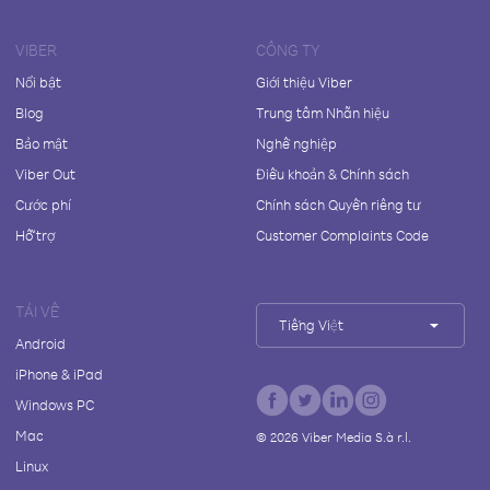
VIBER
CÔNG TY
Nổi bật
Giới thiệu Viber
Blog
Trung tâm Nhãn hiệu
Bảo mật
Nghề nghiệp
Viber Out
Điều khoản & Chính sách
Cước phí
Chính sách Quyền riêng tư
Hỗ trợ
Customer Complaints Code
TẢI VỀ
Tiếng Việt
Android
iPhone & iPad
Windows PC
Mac
©
2026
Viber Media S.à r.l.
Linux