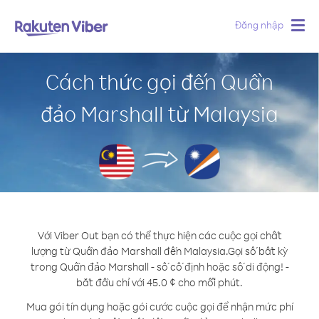
Đăng nhập
Togg
navig
Cách thức gọi đến Quần
đảo Marshall từ Malaysia
Với Viber Out bạn có thể thực hiện các cuộc gọi chất
lượng từ Quần đảo Marshall đến Malaysia.
Gọi số bất kỳ
trong Quần đảo Marshall - số cố định hoặc số di động! -
bắt đầu chỉ với 45.0 ¢ cho mỗi phút.
Mua gói tín dụng hoặc gói cước cuộc gọi để nhận mức phí