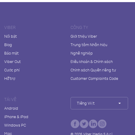
VIBER
CÔNG TY
Nổi bật
Giới thiệu Viber
Blog
Trung tâm Nhãn hiệu
Bảo mật
Nghề nghiệp
Viber Out
Điều khoản & Chính sách
Cước phí
Chính sách Quyền riêng tư
Hỗ trợ
Customer Complaints Code
TẢI VỀ
Tiếng Việt
Android
iPhone & iPad
Windows PC
Mac
©
2026
Viber Media S.à r.l.