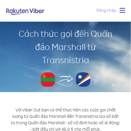
Đăng nhập
Togg
navig
Cách thức gọi đến Quần
đảo Marshall từ
Transnistria
Với Viber Out bạn có thể thực hiện các cuộc gọi chất
lượng từ Quần đảo Marshall đến Transnistria.
Gọi số bất
kỳ trong Quần đảo Marshall - số cố định hoặc số di động!
- bắt đầu chỉ với 45.0 ¢ cho mỗi phút.