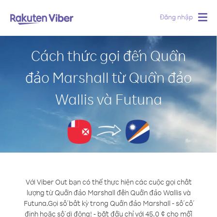
Đăng nhập
Togg
navig
Cách thức gọi đến Quần
đảo Marshall từ Quần đảo
Wallis và Futuna
Với Viber Out bạn có thể thực hiện các cuộc gọi chất
lượng từ Quần đảo Marshall đến Quần đảo Wallis và
Futuna.
Gọi số bất kỳ trong Quần đảo Marshall - số cố
định hoặc số di động! - bắt đầu chỉ với 45.0 ¢ cho mỗi