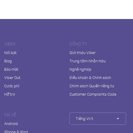
VIBER
CÔNG TY
Nổi bật
Giới thiệu Viber
Blog
Trung tâm Nhãn hiệu
Bảo mật
Nghề nghiệp
Viber Out
Điều khoản & Chính sách
Cước phí
Chính sách Quyền riêng tư
Hỗ trợ
Customer Complaints Code
TẢI VỀ
Tiếng Việt
Android
iPhone & iPad