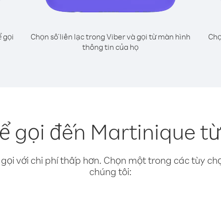
 gọi
Chọn số liên lạc trong Viber và gọi từ màn hình
Chọ
thông tin của họ
 gọi đến Martinique từ
gọi với chi phí thấp hơn. Chọn một trong các tùy chọ
chúng tôi: