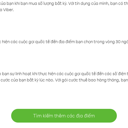
a bạn khi bạn mua số lượng bất kỳ. Với tín dụng của mình, bạn có th
a Viber.
 hiện các cuộc gọi quốc tế đến địa điểm bạn chọn trong vòng 30 ngày
ạn sự linh hoạt khi thực hiện các cuộc gọi quốc tế đến các số điện 
cước của bạn bất kỳ lúc nào. Với gói cước thuê bao hàng tháng, bạn 
Tìm kiếm thêm các địa điểm