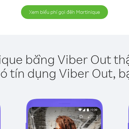
Xem biểu phí gọi đến Martinique
ique bằng Viber Out th
ó tín dụng Viber Out, b