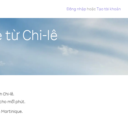
Đăng nhập
hoặc
Tạo tài khoản
từ Chi-lê
 Chi-lê.
 cho mỗi phút.
 Martinique.