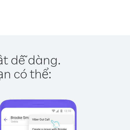
ật dễ dàng.
ạn có thể: