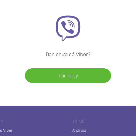
Bạn chưa có Viber?
Tải ngay
TY
TẢI VỀ
ệu Viber
Android