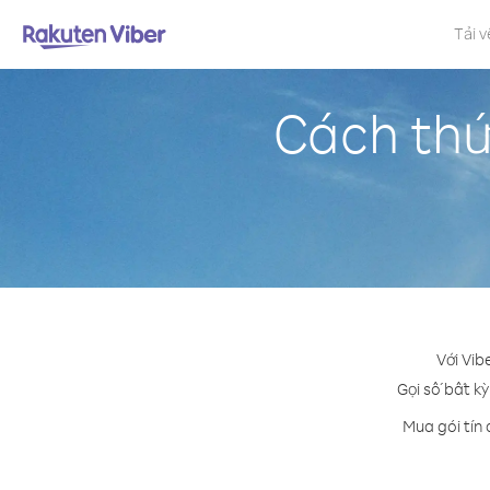
Tải v
Cách thứ
Với Vib
Gọi số bất kỳ
Mua gói tín