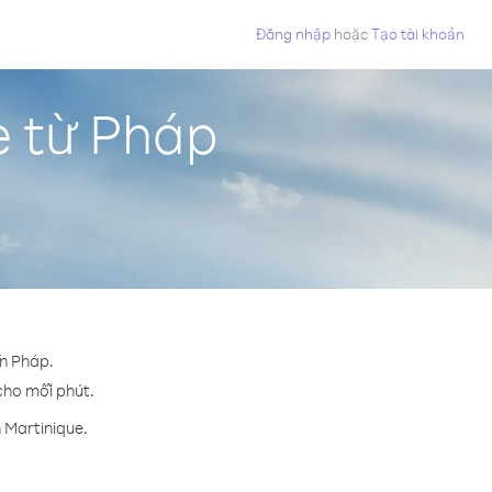
Đăng nhập
hoặc
Tạo tài khoản
e từ Pháp
ến Pháp.
 cho mỗi phút.
 Martinique.