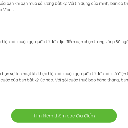
a bạn khi bạn mua số lượng bất kỳ. Với tín dụng của mình, bạn có th
a Viber.
 hiện các cuộc gọi quốc tế đến địa điểm bạn chọn trong vòng 30 ngày
ạn sự linh hoạt khi thực hiện các cuộc gọi quốc tế đến các số điện 
cước của bạn bất kỳ lúc nào. Với gói cước thuê bao hàng tháng, bạn 
Tìm kiếm thêm các địa điểm