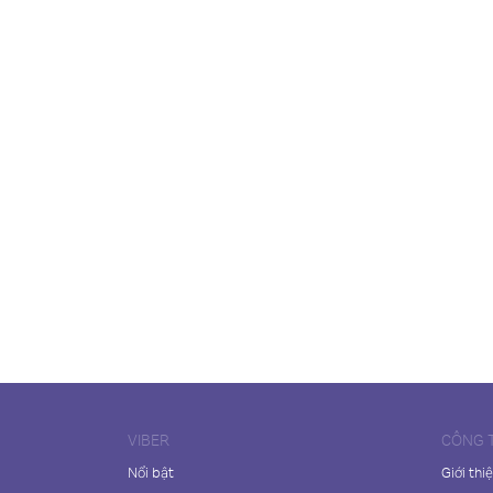
VIBER
CÔNG 
Nổi bật
Giới thi