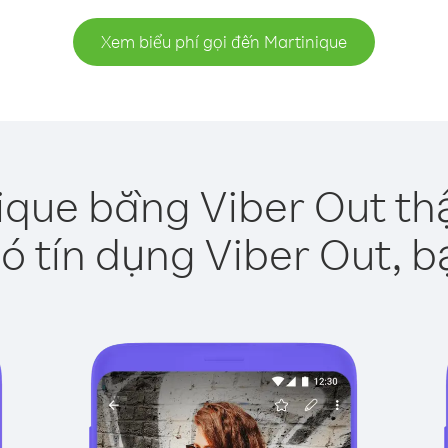
Xem biểu phí gọi đến Martinique
ique bằng Viber Out th
ó tín dụng Viber Out, b