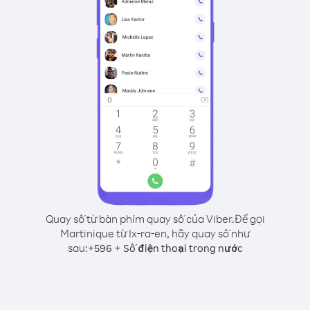
Quay số từ bàn phím quay số của Viber.
Để gọi
Martinique từ Ix-ra-en, hãy quay số như
sau:
+
+
596
Số điện thoại trong nước