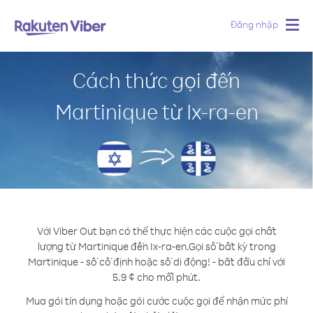
Đăng nhập
Togg
navig
Cách thức gọi đến
Martinique từ Ix-ra-en
Với Viber Out bạn có thể thực hiện các cuộc gọi chất
lượng từ Martinique đến Ix-ra-en.
Gọi số bất kỳ trong
Martinique - số cố định hoặc số di động! - bắt đầu chỉ với
5.9 ¢ cho mỗi phút.
Mua gói tín dụng hoặc gói cước cuộc gọi để nhận mức phí