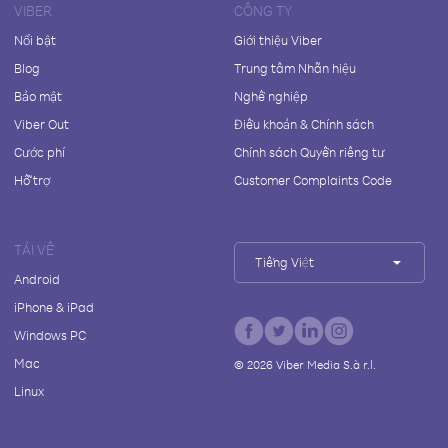
VIBER
CÔNG TY
Nổi bật
Giới thiệu Viber
Blog
Trung tâm Nhãn hiệu
Bảo mật
Nghề nghiệp
Viber Out
Điều khoản & Chính sách
Cước phí
Chính sách Quyền riêng tư
Hỗ trợ
Customer Complaints Code
TẢI VỀ
Tiếng Việt
Android
iPhone & iPad
Windows PC
Mac
©
2026
Viber Media S.à r.l.
Linux