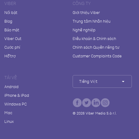
VIBER
CÔNG TY
Nổi bật
Giới thiệu Viber
Blog
Trung tâm Nhãn hiệu
Bảo mật
Nghề nghiệp
Viber Out
Điều khoản & Chính sách
Cước phí
Chính sách Quyền riêng tư
Hỗ trợ
Customer Complaints Code
TẢI VỀ
Tiếng Việt
Android
iPhone & iPad
Windows PC
Mac
©
2026
Viber Media S.à r.l.
Linux