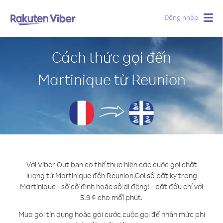
Đăng nhập
Togg
navig
Cách thức gọi đến
Martinique từ Reunion
Với Viber Out bạn có thể thực hiện các cuộc gọi chất
lượng từ Martinique đến Reunion.
Gọi số bất kỳ trong
Martinique - số cố định hoặc số di động! - bắt đầu chỉ với
5.9 ¢ cho mỗi phút.
Mua gói tín dụng hoặc gói cước cuộc gọi để nhận mức phí