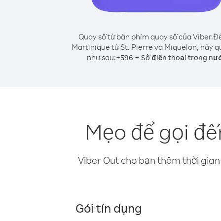
Quay số từ bàn phím quay số của Viber.
Để
Martinique từ St. Pierre và Miquelon, hãy q
như sau:
+
+
596
Số điện thoại trong nư
Mẹo để gọi đến
Viber Out cho bạn thêm thời gian 
Gói tín dụng