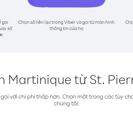
 gọi
Chọn số liên lạc trong Viber và gọi từ màn hình
Chọ
uay số
thông tin của họ
ớc
 Martinique từ St. Pie
gọi với chi phí thấp hơn. Chọn một trong các tùy chọ
chúng tôi: