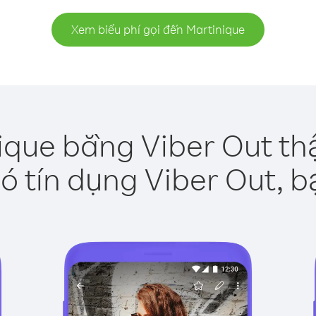
Xem biểu phí gọi đến Martinique
ique bằng Viber Out th
ó tín dụng Viber Out, b