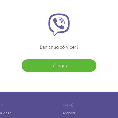
Bạn chưa có Viber?
Tải ngay
TY
TẢI VỀ
ệu Viber
Android