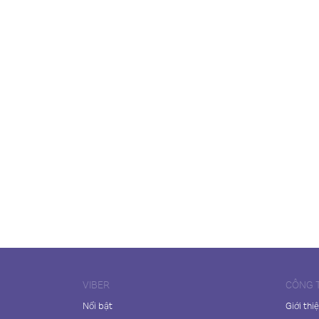
VIBER
CÔNG 
Nổi bật
Giới thi