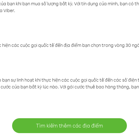
a bạn khi bạn mua số lượng bất kỳ. Với tín dụng của mình, bạn có th
a Viber.
 hiện các cuộc gọi quốc tế đến địa điểm bạn chọn trong vòng 30 ngày
ạn sự linh hoạt khi thực hiện các cuộc gọi quốc tế đến các số điện 
cước của bạn bất kỳ lúc nào. Với gói cước thuê bao hàng tháng, bạn 
Tìm kiếm thêm các địa điểm