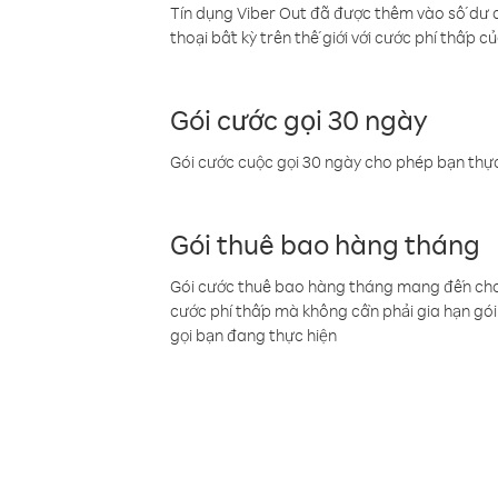
Tín dụng Viber Out đã được thêm vào số dư củ
thoại bất kỳ trên thế giới với cước phí thấp củ
Gói cước gọi 30 ngày
Gói cước cuộc gọi 30 ngày cho phép bạn thực
Gói thuê bao hàng tháng
Gói cước thuê bao hàng tháng mang đến cho b
cước phí thấp mà không cần phải gia hạn gói 
gọi bạn đang thực hiện