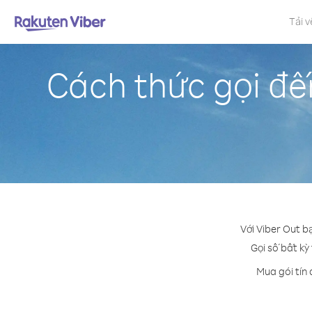
Tải v
Cách thức gọi đến
Với Viber Out b
Gọi số bất kỳ
Mua gói tín