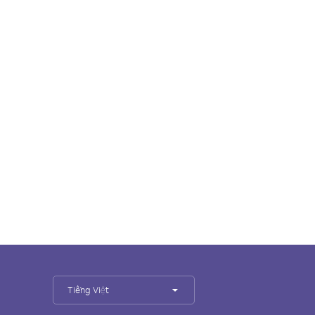
Tiếng Việt