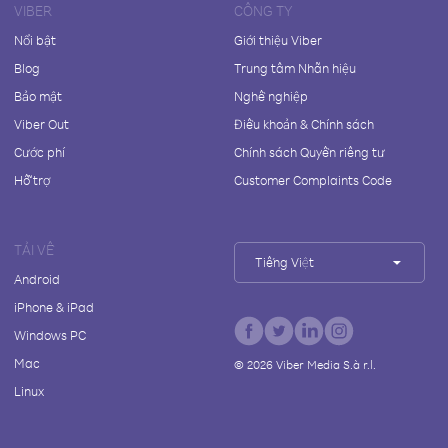
VIBER
CÔNG TY
Nổi bật
Giới thiệu Viber
Blog
Trung tâm Nhãn hiệu
Bảo mật
Nghề nghiệp
Viber Out
Điều khoản & Chính sách
Cước phí
Chính sách Quyền riêng tư
Hỗ trợ
Customer Complaints Code
TẢI VỀ
Tiếng Việt
Android
iPhone & iPad
Windows PC
Mac
©
2026
Viber Media S.à r.l.
Linux