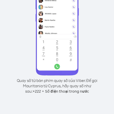
Quay số từ bàn phím quay số của Viber.
Để gọi
Mauritania từ Cyprus, hãy quay số như
sau:
+
+
222
Số điện thoại trong nước