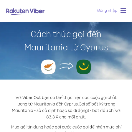
Đăng nhập
Togg
navig
Cách thức gọi đến
Mauritania từ Cyprus
Với Viber Out bạn có thể thực hiện các cuộc gọi chất
lượng từ Mauritania đến Cyprus.
Gọi số bất kỳ trong
Mauritania - số cố định hoặc số di động! - bắt đầu chỉ với
83.3 ¢ cho mỗi phút.
Mua gói tín dụng hoặc gói cước cuộc gọi để nhận mức phí