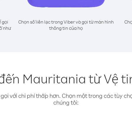
 gọi
Chọn số liên lạc trong Viber và gọi từ màn hình
Chọ
số như
thông tin của họ
đến Mauritania từ Vệ t
gọi với chi phí thấp hơn. Chọn một trong các tùy chọ
chúng tôi: