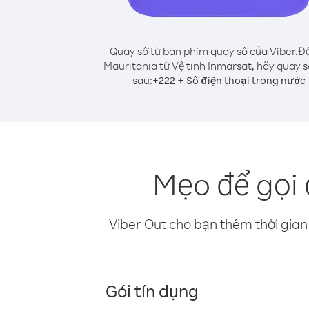
Quay số từ bàn phím quay số của Viber.
Để
Mauritania từ Vệ tinh Inmarsat, hãy quay 
sau:
+
+
222
Số điện thoại trong nước
Mẹo để gọi 
Viber Out cho bạn thêm thời gian 
Gói tín dụng