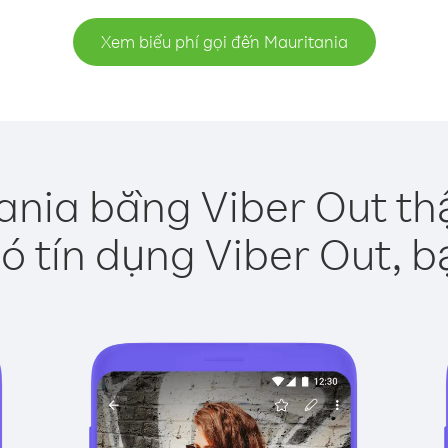
Xem biểu phí gọi đến Mauritania
ania bằng Viber Out th
ó tín dụng Viber Out, b