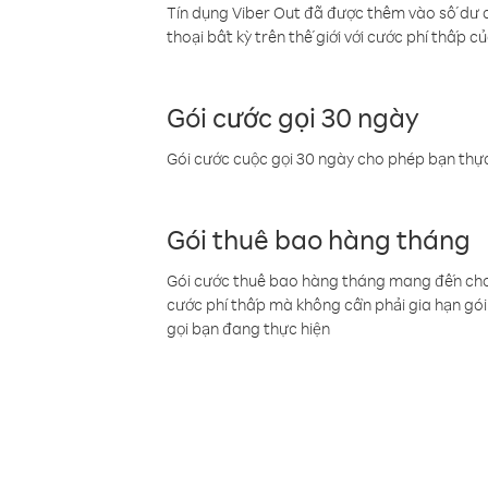
Tín dụng Viber Out đã được thêm vào số dư củ
thoại bất kỳ trên thế giới với cước phí thấp củ
Gói cước gọi 30 ngày
Gói cước cuộc gọi 30 ngày cho phép bạn thực
Gói thuê bao hàng tháng
Gói cước thuê bao hàng tháng mang đến cho b
cước phí thấp mà không cần phải gia hạn gói 
gọi bạn đang thực hiện