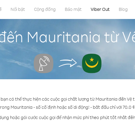
ề
Nổi bật
Cộng đồng
Bảo mật
Viber Out
Blog
đến Mauritania từ V
 bạn có thể thực hiện các cuộc gọi chất lượng từ Mauritania đến Vệ 
trong Mauritania - số cố định hoặc số di động! - bắt đầu chỉ với 70.0 
 dụng hoặc gói cước cuộc gọi để nhận mức phí theo phút tốt nhất đến