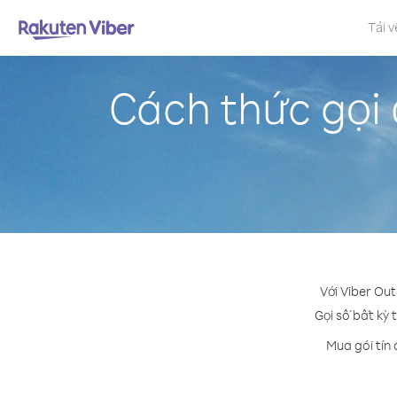
Tải v
Cách thức gọi 
Với Viber Out
Gọi số bất kỳ 
Mua gói tín