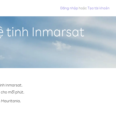
Đăng nhập
hoặc
Tạo tài khoản
ệ tinh Inmarsat
tinh Inmarsat.
¢ cho mỗi phút.
 Mauritania.