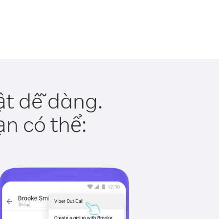
ật dễ dàng.
ạn có thể: