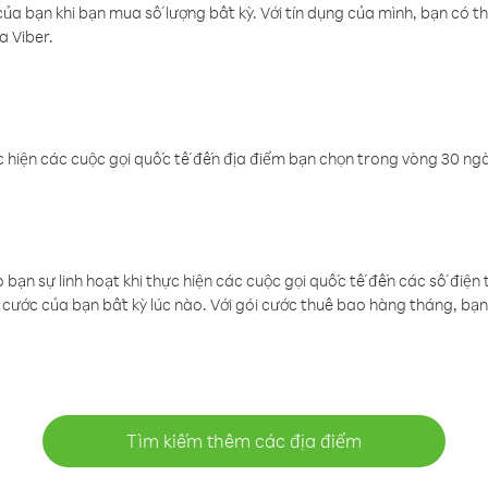
a bạn khi bạn mua số lượng bất kỳ. Với tín dụng của mình, bạn có th
a Viber.
 hiện các cuộc gọi quốc tế đến địa điểm bạn chọn trong vòng 30 ngày
ạn sự linh hoạt khi thực hiện các cuộc gọi quốc tế đến các số điện 
cước của bạn bất kỳ lúc nào. Với gói cước thuê bao hàng tháng, bạn 
Tìm kiếm thêm các địa điểm