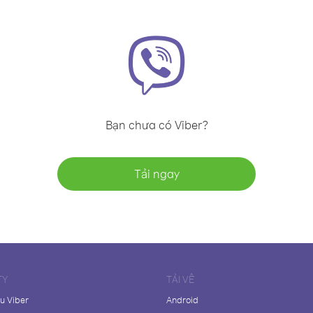
Bạn chưa có Viber?
Tải ngay
TY
TẢI VỀ
ệu Viber
Android