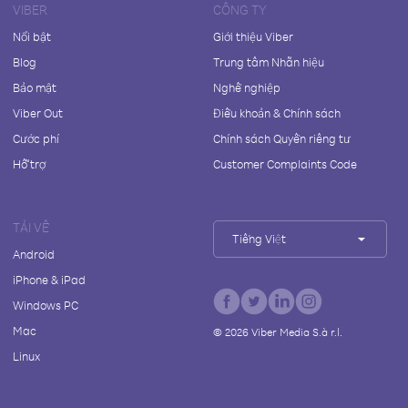
VIBER
CÔNG TY
Nổi bật
Giới thiệu Viber
Blog
Trung tâm Nhãn hiệu
Bảo mật
Nghề nghiệp
Viber Out
Điều khoản & Chính sách
Cước phí
Chính sách Quyền riêng tư
Hỗ trợ
Customer Complaints Code
TẢI VỀ
Tiếng Việt
Android
iPhone & iPad
Windows PC
Mac
©
2026
Viber Media S.à r.l.
Linux