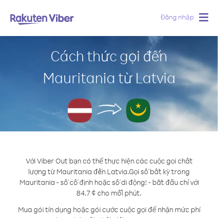
Đăng nhập
Togg
navig
Cách thức gọi đến
Mauritania từ Latvia
Với Viber Out bạn có thể thực hiện các cuộc gọi chất
lượng từ Mauritania đến Latvia.
Gọi số bất kỳ trong
Mauritania - số cố định hoặc số di động! - bắt đầu chỉ với
84.7 ¢ cho mỗi phút.
Mua gói tín dụng hoặc gói cước cuộc gọi để nhận mức phí