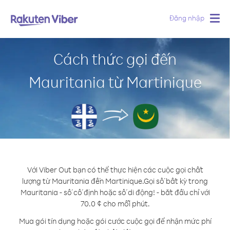
Đăng nhập
Togg
navig
Cách thức gọi đến
Mauritania từ Martinique
Với Viber Out bạn có thể thực hiện các cuộc gọi chất
lượng từ Mauritania đến Martinique.
Gọi số bất kỳ trong
Mauritania - số cố định hoặc số di động! - bắt đầu chỉ với
70.0 ¢ cho mỗi phút.
Mua gói tín dụng hoặc gói cước cuộc gọi để nhận mức phí