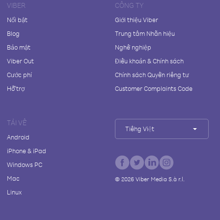
VIBER
CÔNG TY
Nổi bật
Giới thiệu Viber
Blog
Trung tâm Nhãn hiệu
Bảo mật
Nghề nghiệp
Viber Out
Điều khoản & Chính sách
Cước phí
Chính sách Quyền riêng tư
Hỗ trợ
Customer Complaints Code
TẢI VỀ
Tiếng Việt
Android
iPhone & iPad
Windows PC
Mac
©
2026
Viber Media S.à r.l.
Linux