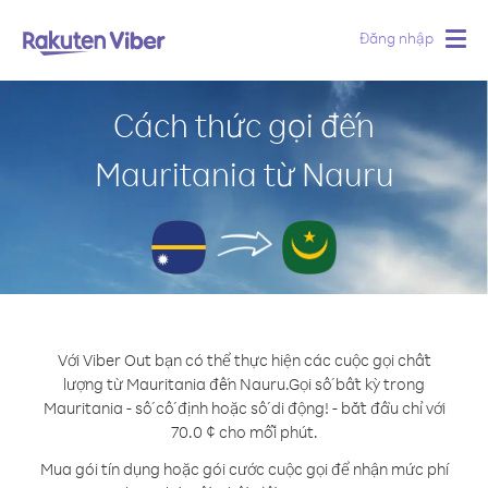
Đăng nhập
Togg
navig
Cách thức gọi đến
Mauritania từ Nauru
Với Viber Out bạn có thể thực hiện các cuộc gọi chất
lượng từ Mauritania đến Nauru.
Gọi số bất kỳ trong
Mauritania - số cố định hoặc số di động! - bắt đầu chỉ với
70.0 ¢ cho mỗi phút.
Mua gói tín dụng hoặc gói cước cuộc gọi để nhận mức phí