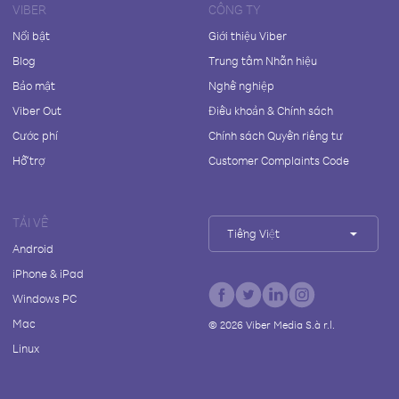
VIBER
CÔNG TY
Nổi bật
Giới thiệu Viber
Blog
Trung tâm Nhãn hiệu
Bảo mật
Nghề nghiệp
Viber Out
Điều khoản & Chính sách
Cước phí
Chính sách Quyền riêng tư
Hỗ trợ
Customer Complaints Code
TẢI VỀ
Tiếng Việt
Android
iPhone & iPad
Windows PC
Mac
©
2026
Viber Media S.à r.l.
Linux