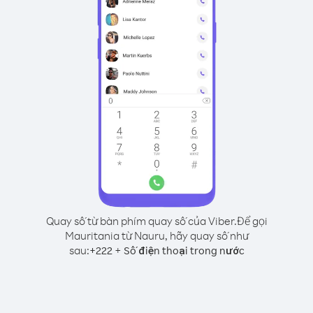
Quay số từ bàn phím quay số của Viber.
Để gọi
Mauritania từ Nauru, hãy quay số như
sau:
+
+
222
Số điện thoại trong nước