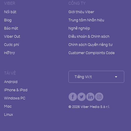
VIBER
CÔNG TY
Nổi bật
Giới thiệu Viber
Blog
Trung tâm Nhãn hiệu
Bảo mật
Nghề nghiệp
Viber Out
Điều khoản & Chính sách
Cước phí
Chính sách Quyền riêng tư
Hỗ trợ
Customer Complaints Code
TẢI VỀ
Tiếng Việt
Android
iPhone & iPad
Windows PC
Mac
©
2026
Viber Media S.à r.l.
Linux