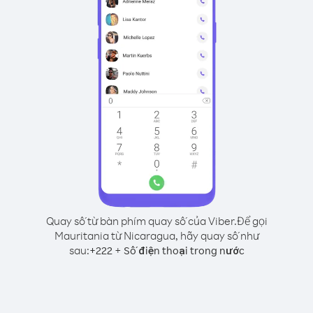
Quay số từ bàn phím quay số của Viber.
Để gọi
Mauritania từ Nicaragua, hãy quay số như
sau:
+
+
222
Số điện thoại trong nước