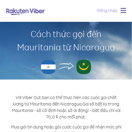
Đăng nhập
Togg
navig
Cách thức gọi đến
Mauritania từ Nicaragua
Với Viber Out bạn có thể thực hiện các cuộc gọi chất
lượng từ Mauritania đến Nicaragua.
Gọi số bất kỳ trong
Mauritania - số cố định hoặc số di động! - bắt đầu chỉ với
70.0 ¢ cho mỗi phút.
Mua gói tín dụng hoặc gói cước cuộc gọi để nhận mức phí