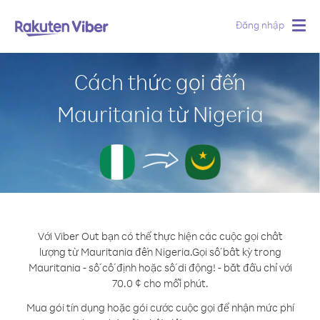
Đăng nhập
Togg
navig
Cách thức gọi đến
Mauritania từ Nigeria
Với Viber Out bạn có thể thực hiện các cuộc gọi chất
lượng từ Mauritania đến Nigeria.
Gọi số bất kỳ trong
Mauritania - số cố định hoặc số di động! - bắt đầu chỉ với
70.0 ¢ cho mỗi phút.
Mua gói tín dụng hoặc gói cước cuộc gọi để nhận mức phí