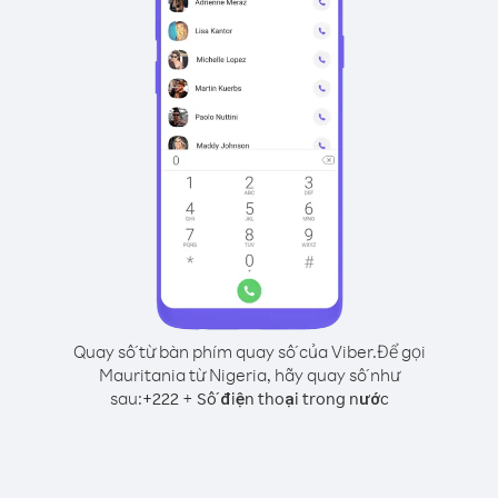
Quay số từ bàn phím quay số của Viber.
Để gọi
Mauritania từ Nigeria, hãy quay số như
sau:
+
+
222
Số điện thoại trong nước