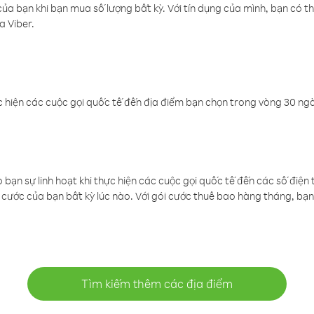
a bạn khi bạn mua số lượng bất kỳ. Với tín dụng của mình, bạn có th
a Viber.
 hiện các cuộc gọi quốc tế đến địa điểm bạn chọn trong vòng 30 ngày
ạn sự linh hoạt khi thực hiện các cuộc gọi quốc tế đến các số điện 
cước của bạn bất kỳ lúc nào. Với gói cước thuê bao hàng tháng, bạn 
Tìm kiếm thêm các địa điểm