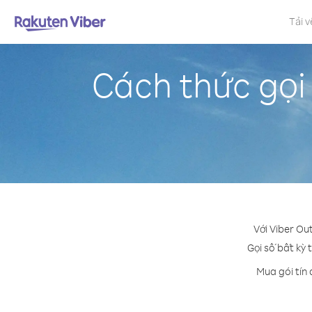
Tải v
Cách thức gọi
Với Viber Ou
Gọi số bất kỳ 
Mua gói tín