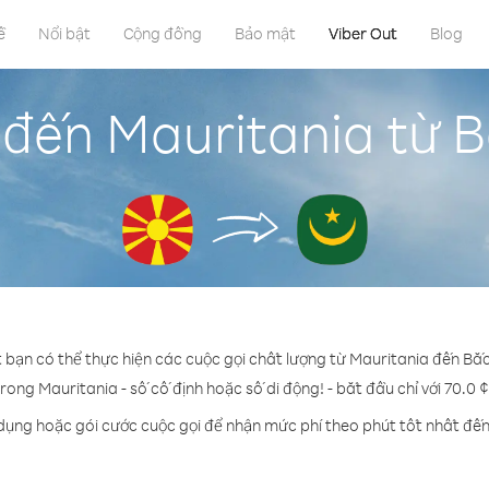
ề
Nổi bật
Cộng đồng
Bảo mật
Viber Out
Blog
 đến Mauritania từ
t bạn có thể thực hiện các cuộc gọi chất lượng từ Mauritania đến B
trong Mauritania - số cố định hoặc số di động! - bắt đầu chỉ với 70.0 
 dụng hoặc gói cước cuộc gọi để nhận mức phí theo phút tốt nhất đến