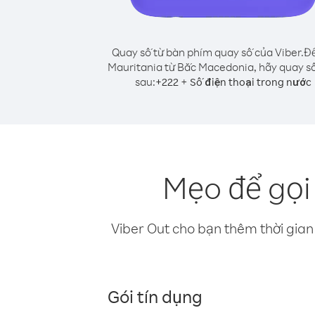
Quay số từ bàn phím quay số của Viber.
Để
Mauritania từ Bắc Macedonia, hãy quay s
sau:
+
+
222
Số điện thoại trong nước
Mẹo để gọi
Viber Out cho bạn thêm thời gian 
Gói tín dụng