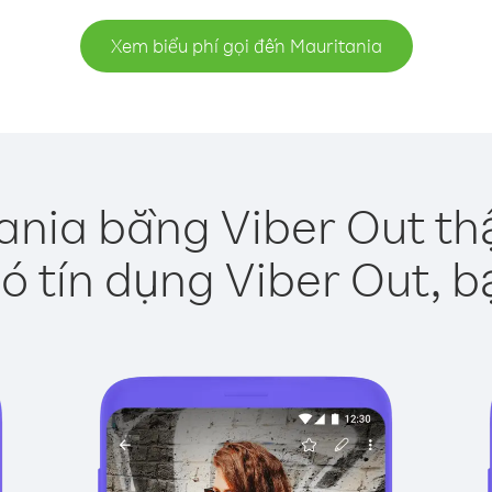
Xem biểu phí gọi đến Mauritania
ania bằng Viber Out th
ó tín dụng Viber Out, b