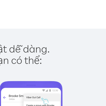
ật dễ dàng.
ạn có thể: