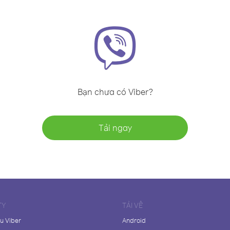
Bạn chưa có Viber?
Tải ngay
TY
TẢI VỀ
ệu Viber
Android