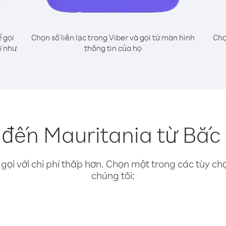
 gọi
Chọn số liên lạc trong Viber và gọi từ màn hình
Chọ
ố như
thông tin của họ
 đến Mauritania từ Bắ
gọi với chi phí thấp hơn. Chọn một trong các tùy chọ
chúng tôi: