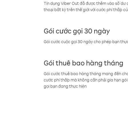
Tín dụng Viber Out đã được thêm vào số dư củ
thoại bất kỳ trên thế giới với cước phí thấp củ
Gói cước gọi 30 ngày
Gói cước cuộc gọi 30 ngày cho phép bạn thực
Gói thuê bao hàng tháng
Gói cước thuê bao hàng tháng mang đến cho b
cước phí thấp mà không cần phải gia hạn gói 
gọi bạn đang thực hiện