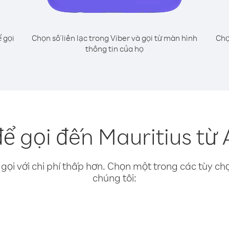
 gọi
Chọn số liên lạc trong Viber và gọi từ màn hình
Chọ
thông tin của họ
ể gọi đến Mauritius từ 
gọi với chi phí thấp hơn. Chọn một trong các tùy chọ
chúng tôi: