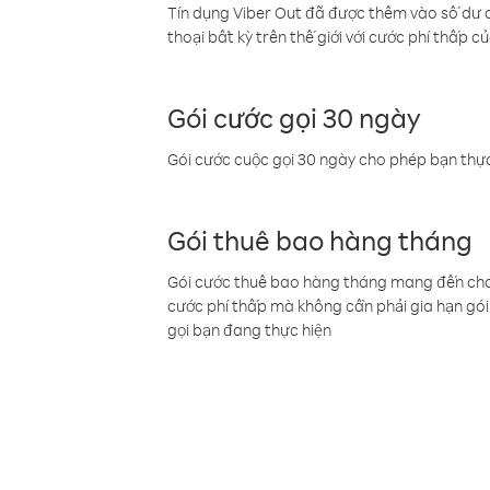
Tín dụng Viber Out đã được thêm vào số dư củ
thoại bất kỳ trên thế giới với cước phí thấp củ
Gói cước gọi 30 ngày
Gói cước cuộc gọi 30 ngày cho phép bạn thực
Gói thuê bao hàng tháng
Gói cước thuê bao hàng tháng mang đến cho b
cước phí thấp mà không cần phải gia hạn gói 
gọi bạn đang thực hiện