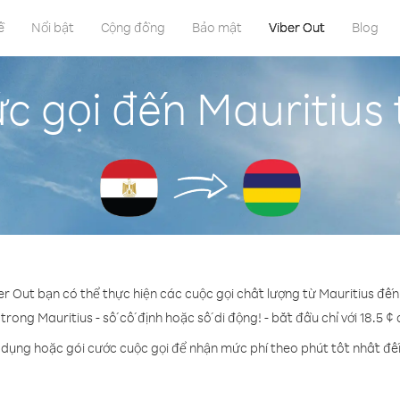
ề
Nổi bật
Cộng đồng
Bảo mật
Viber Out
Blog
c gọi đến Mauritius 
er Out bạn có thể thực hiện các cuộc gọi chất lượng từ Mauritius đến
 trong Mauritius - số cố định hoặc số di động! - bắt đầu chỉ với 18.5 ¢
 dụng hoặc gói cước cuộc gọi để nhận mức phí theo phút tốt nhất đế