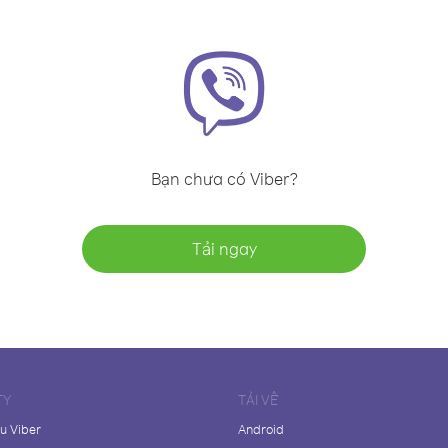
Bạn chưa có Viber?
Tải ngay
TY
TẢI VỀ
ệu Viber
Android