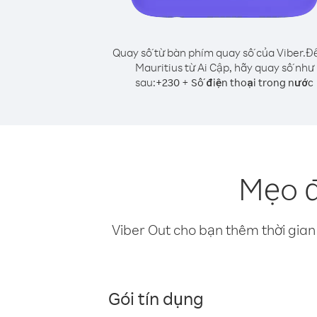
Quay số từ bàn phím quay số của Viber.
Để
Mauritius từ Ai Cập, hãy quay số như
sau:
+
+
230
Số điện thoại trong nước
Mẹo đ
Viber Out cho bạn thêm thời gian 
Gói tín dụng