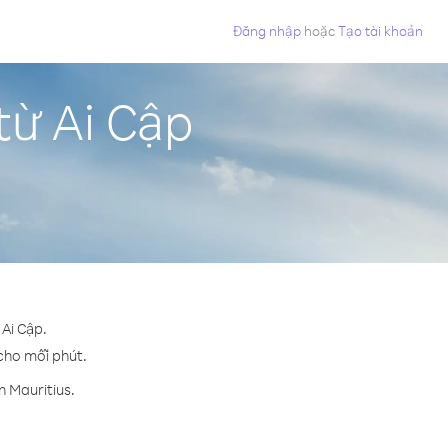
Đăng nhập
hoặc
Tạo tài khoản
từ Ai Cập
 Ai Cập.
 cho mỗi phút.
n Mauritius.