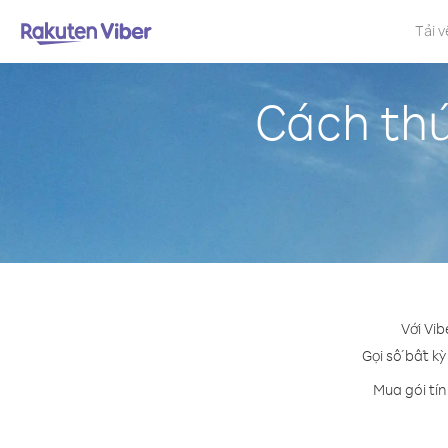
Tải v
Cách thứ
Với Vib
Gọi số bất kỳ
Mua gói tín