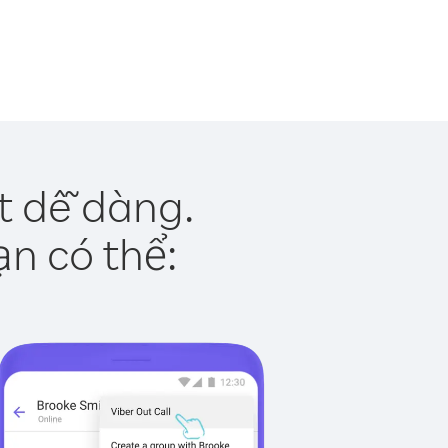
t dễ dàng.
ạn có thể: