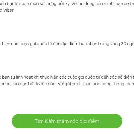
a bạn khi bạn mua số lượng bất kỳ. Với tín dụng của mình, bạn có th
a Viber.
 hiện các cuộc gọi quốc tế đến địa điểm bạn chọn trong vòng 30 ngày
ạn sự linh hoạt khi thực hiện các cuộc gọi quốc tế đến các số điện 
cước của bạn bất kỳ lúc nào. Với gói cước thuê bao hàng tháng, bạn 
Tìm kiếm thêm các địa điểm