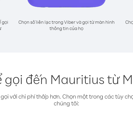
 gọi
Chọn số liên lạc trong Viber và gọi từ màn hình
Chọ
ư
thông tin của họ
 gọi đến Mauritius từ M
gọi với chi phí thấp hơn. Chọn một trong các tùy chọ
chúng tôi: