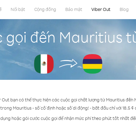
ề
Nổi bật
Cộng đồng
Bảo mật
Viber Out
Blog
 gọi đến Mauritius t
r Out bạn có thể thực hiện các cuộc gọi chất lượng từ Mauritius đến 
 trong Mauritius - số cố định hoặc số di động! - bắt đầu chỉ với 18.5 ¢
 dụng hoặc gói cước cuộc gọi để nhận mức phí theo phút tốt nhất đế