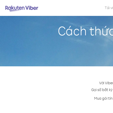
Tải v
Cách thức
Với Vibe
Gọi số bất kỳ
Mua gói tín