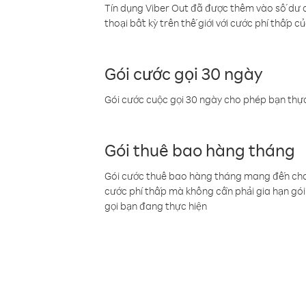
Tín dụng Viber Out đã được thêm vào số dư củ
thoại bất kỳ trên thế giới với cước phí thấp củ
Gói cước gọi 30 ngày
Gói cước cuộc gọi 30 ngày cho phép bạn thực
Gói thuê bao hàng tháng
Gói cước thuê bao hàng tháng mang đến cho b
cước phí thấp mà không cần phải gia hạn gói 
gọi bạn đang thực hiện