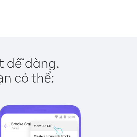
t dễ dàng.
ạn có thể: