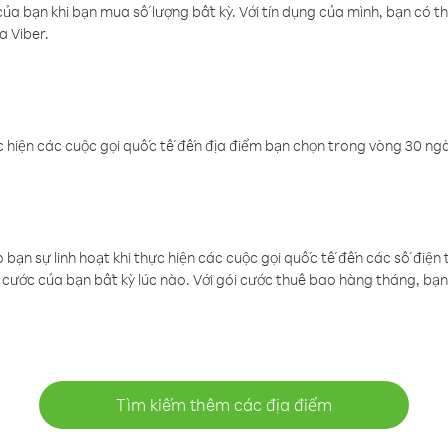
a bạn khi bạn mua số lượng bất kỳ. Với tín dụng của mình, bạn có th
a Viber.
 hiện các cuộc gọi quốc tế đến địa điểm bạn chọn trong vòng 30 ngày
ạn sự linh hoạt khi thực hiện các cuộc gọi quốc tế đến các số điện 
cước của bạn bất kỳ lúc nào. Với gói cước thuê bao hàng tháng, bạn 
Tìm kiếm thêm các địa điểm