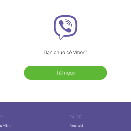
Bạn chưa có Viber?
Tải ngay
TY
TẢI VỀ
ệu Viber
Android