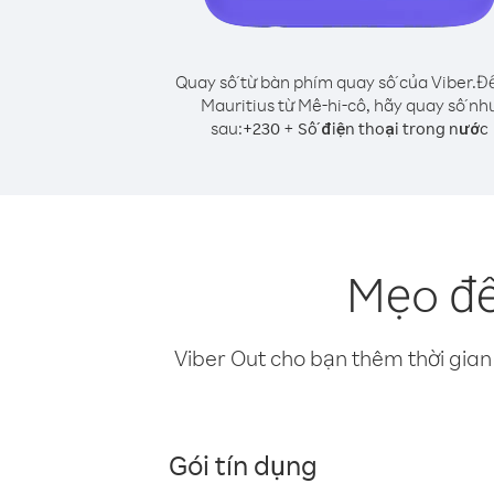
Quay số từ bàn phím quay số của Viber.
Để
Mauritius từ Mê-hi-cô, hãy quay số nh
sau:
+
+
230
Số điện thoại trong nước
Mẹo để
Viber Out cho bạn thêm thời gian 
Gói tín dụng