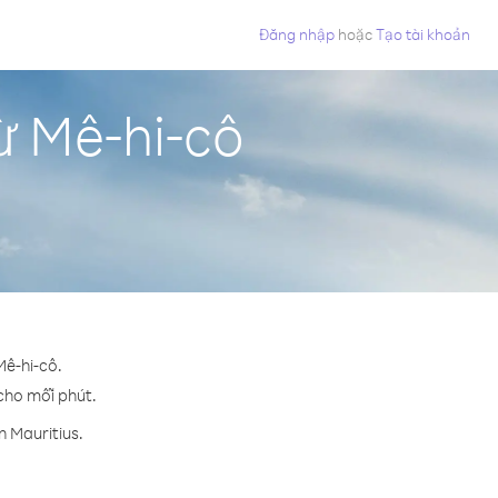
Đăng nhập
hoặc
Tạo tài khoản
ừ Mê-hi-cô
Mê-hi-cô.
 cho mỗi phút.
n Mauritius.