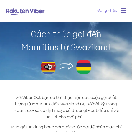
Đăng nhập
Togg
navig
Cách thức gọi đến
Mauritius từ Swaziland
Với Viber Out bạn có thể thực hiện các cuộc gọi chất
lượng từ Mauritius đến Swaziland.
Gọi số bất kỳ trong
Mauritius - số cố định hoặc số di động! - bắt đầu chỉ với
18.5 ¢ cho mỗi phút.
Mua gói tín dụng hoặc gói cước cuộc gọi để nhận mức phí