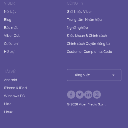
VIBER
CÔNG TY
Nổi bật
Giới thiệu Viber
Blog
Trung tâm Nhãn hiệu
Bảo mật
Nghề nghiệp
Viber Out
Điều khoản & Chính sách
Cước phí
Chính sách Quyền riêng tư
Hỗ trợ
Customer Complaints Code
TẢI VỀ
Tiếng Việt
Android
iPhone & iPad
Windows PC
Mac
©
2026
Viber Media S.à r.l.
Linux