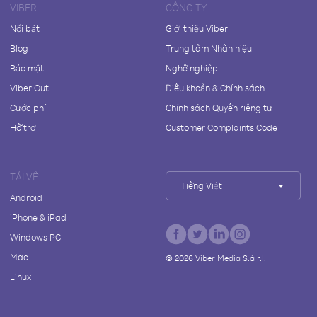
VIBER
CÔNG TY
Nổi bật
Giới thiệu Viber
Blog
Trung tâm Nhãn hiệu
Bảo mật
Nghề nghiệp
Viber Out
Điều khoản & Chính sách
Cước phí
Chính sách Quyền riêng tư
Hỗ trợ
Customer Complaints Code
TẢI VỀ
Tiếng Việt
Android
iPhone & iPad
Windows PC
Mac
©
2026
Viber Media S.à r.l.
Linux