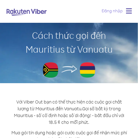
Đăng nhập
Togg
navig
Cách thức gọi đến
Mauritius từ Vanuatu
Với Viber Out bạn có thể thực hiện các cuộc gọi chất
lượng từ Mauritius đến Vanuatu.
Gọi số bất kỳ trong
Mauritius - số cố định hoặc số di động! - bắt đầu chỉ với
18.5 ¢ cho mỗi phút.
Mua gói tín dụng hoặc gói cước cuộc gọi để nhận mức phí