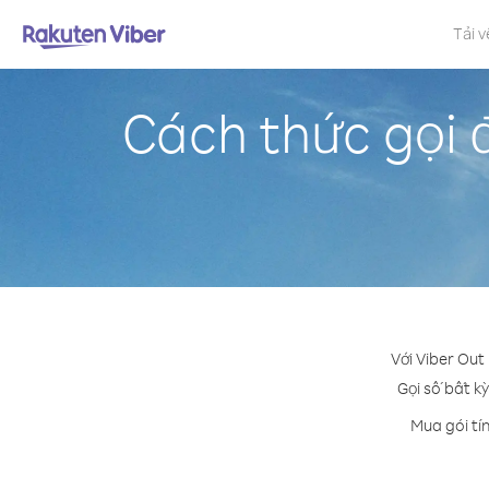
Tải v
Cách thức gọi 
Với Viber Out
Gọi số bất kỳ
Mua gói tí