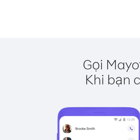
Gọi Mayo
Khi bạn c