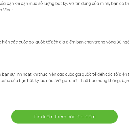
a bạn khi bạn mua số lượng bất kỳ. Với tín dụng của mình, bạn có th
a Viber.
 hiện các cuộc gọi quốc tế đến địa điểm bạn chọn trong vòng 30 ngày
ạn sự linh hoạt khi thực hiện các cuộc gọi quốc tế đến các số điện 
cước của bạn bất kỳ lúc nào. Với gói cước thuê bao hàng tháng, bạn 
Tìm kiếm thêm các địa điểm