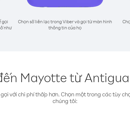
 gọi
Chọn số liên lạc trong Viber và gọi từ màn hình
Chọ
số như
thông tin của họ
đến Mayotte từ Antigu
gọi với chi phí thấp hơn. Chọn một trong các tùy chọ
chúng tôi: