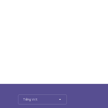
Tiếng Việt