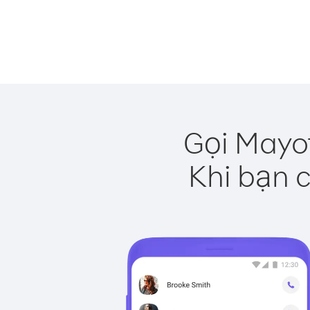
Gọi Mayo
Khi bạn c