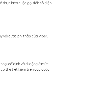
ể thực hiện cuộc gọi đến số điện
 với cước phí thấp của Viber.
thoại cố định và di động ở mức
có thể tiết kiệm trên các cuộc