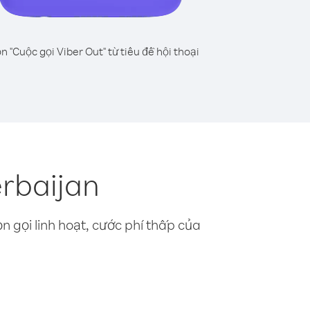
n "Cuộc gọi Viber Out" từ tiêu đề hội thoại
erbaijan
n gọi linh hoạt, cước phí thấp của