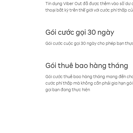
Tín dụng Viber Out đã được thêm vào số dư củ
thoại bất kỳ trên thế giới với cước phí thấp củ
Gói cước gọi 30 ngày
Gói cước cuộc gọi 30 ngày cho phép bạn thực
Gói thuê bao hàng tháng
Gói cước thuê bao hàng tháng mang đến cho b
cước phí thấp mà không cần phải gia hạn gói 
gọi bạn đang thực hiện