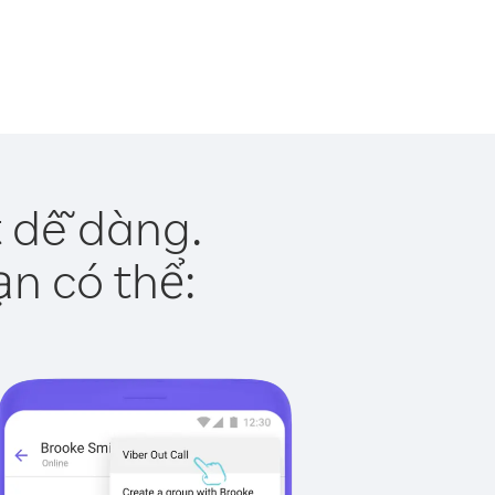
 dễ dàng.
ạn có thể: