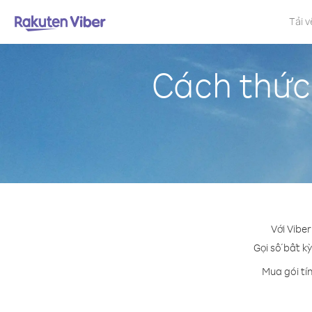
Tải v
Cách thức
Với Vibe
Gọi số bất kỳ
Mua gói tí