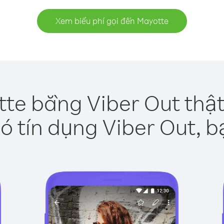
Xem biểu phí gọi đến Mayotte
tte bằng Viber Out thật
ó tín dụng Viber Out, b