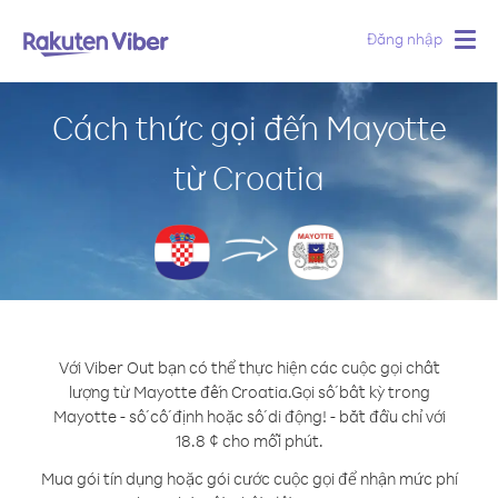
Đăng nhập
Togg
navig
Cách thức gọi đến Mayotte
từ Croatia
Với Viber Out bạn có thể thực hiện các cuộc gọi chất
lượng từ Mayotte đến Croatia.
Gọi số bất kỳ trong
Mayotte - số cố định hoặc số di động! - bắt đầu chỉ với
18.8 ¢ cho mỗi phút.
Mua gói tín dụng hoặc gói cước cuộc gọi để nhận mức phí