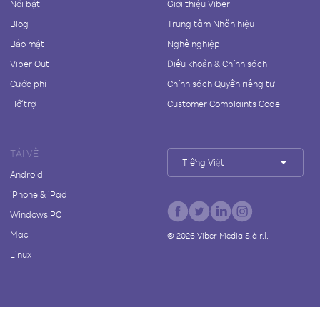
Nổi bật
Giới thiệu Viber
Blog
Trung tâm Nhãn hiệu
Bảo mật
Nghề nghiệp
Viber Out
Điều khoản & Chính sách
Cước phí
Chính sách Quyền riêng tư
Hỗ trợ
Customer Complaints Code
TẢI VỀ
Tiếng Việt
Android
iPhone & iPad
Windows PC
Mac
©
2026
Viber Media S.à r.l.
Linux