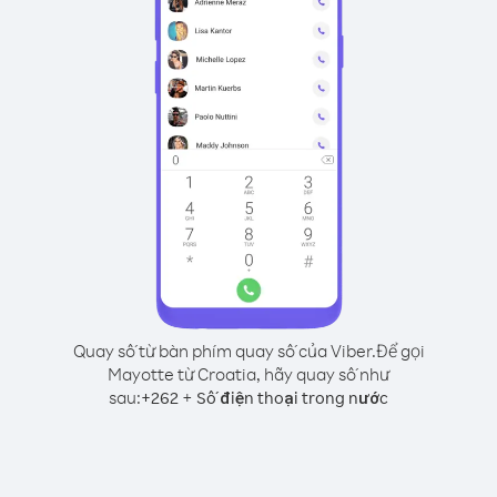
Quay số từ bàn phím quay số của Viber.
Để gọi
Mayotte từ Croatia, hãy quay số như
sau:
+
+
262
Số điện thoại trong nước