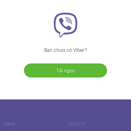
Bạn chưa có Viber?
Tải ngay
VIBER
CÔNG TY