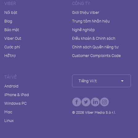
VIBER
CÔNG TY
Nổi bật
Giới thiệu Viber
Blog
Trung tâm Nhãn hiệu
Bảo mật
Nghề nghiệp
Viber Out
Điều khoản & Chính sách
Cước phí
Chính sách Quyền riêng tư
Hỗ trợ
Customer Complaints Code
TẢI VỀ
Tiếng Việt
Android
iPhone & iPad
Windows PC
Mac
©
2026
Viber Media S.à r.l.
Linux