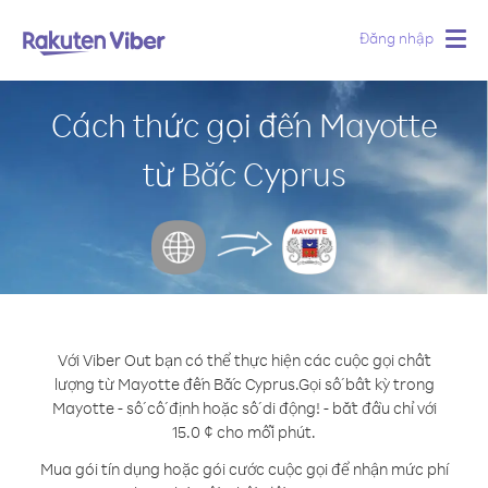
Đăng nhập
Togg
navig
Cách thức gọi đến Mayotte
từ Bắc Cyprus
Với Viber Out bạn có thể thực hiện các cuộc gọi chất
lượng từ Mayotte đến Bắc Cyprus.
Gọi số bất kỳ trong
Mayotte - số cố định hoặc số di động! - bắt đầu chỉ với
15.0 ¢ cho mỗi phút.
Mua gói tín dụng hoặc gói cước cuộc gọi để nhận mức phí