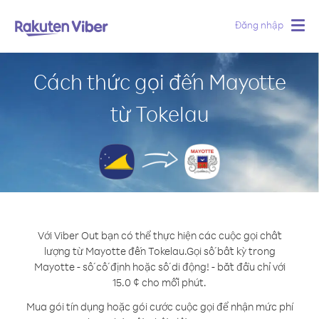
Đăng nhập
Togg
navig
Cách thức gọi đến Mayotte
từ Tokelau
Với Viber Out bạn có thể thực hiện các cuộc gọi chất
lượng từ Mayotte đến Tokelau.
Gọi số bất kỳ trong
Mayotte - số cố định hoặc số di động! - bắt đầu chỉ với
15.0 ¢ cho mỗi phút.
Mua gói tín dụng hoặc gói cước cuộc gọi để nhận mức phí