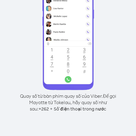
Quay số từ bàn phím quay số của Viber.
Để gọi
Mayotte từ Tokelau, hãy quay số như
sau:
+
+
262
Số điện thoại trong nước