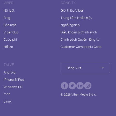
VIBER
CÔNG TY
Nổi bật
Giới thiệu Viber
Blog
Trung tâm Nhãn hiệu
Bảo mật
Nghề nghiệp
Viber Out
Điều khoản & Chính sách
Cước phí
Chính sách Quyền riêng tư
Hỗ trợ
Customer Complaints Code
TẢI VỀ
Tiếng Việt
Android
iPhone & iPad
Windows PC
Mac
©
2026
Viber Media S.à r.l.
Linux