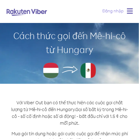
Đăng nhập
Togg
navig
Cách thức gọi đến Mê-hi-cô
từ Hungary
Với Viber Out bạn có thể thực hiện các cuộc gọi chất
lượng từ Mê-hi-cô đến Hungary.
Gọi số bất kỳ trong Mê-hi-
cô - số cố định hoặc số di động! - bắt đầu chỉ với 1.5 ¢ cho
mỗi phút.
Mua gói tín dụng hoặc gói cước cuộc gọi để nhận mức phí