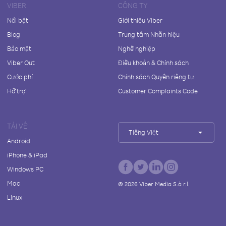
VIBER
CÔNG TY
Nổi bật
Giới thiệu Viber
Blog
Trung tâm Nhãn hiệu
Bảo mật
Nghề nghiệp
Viber Out
Điều khoản & Chính sách
Cước phí
Chính sách Quyền riêng tư
Hỗ trợ
Customer Complaints Code
TẢI VỀ
Tiếng Việt
Android
iPhone & iPad
Windows PC
Mac
©
2026
Viber Media S.à r.l.
Linux