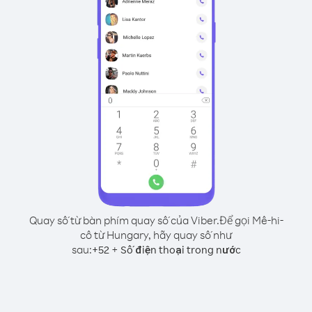
Quay số từ bàn phím quay số của Viber.
Để gọi Mê-hi-
cô từ Hungary, hãy quay số như
sau:
+
+
52
Số điện thoại trong nước