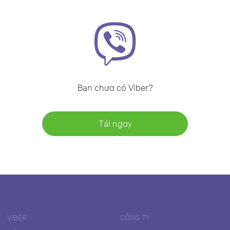
Bạn chưa có Viber?
Tải ngay
VIBER
CÔNG TY