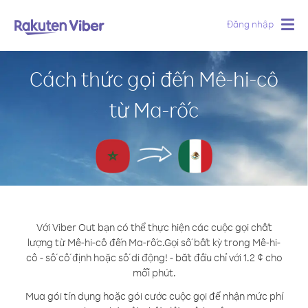
Đăng nhập
Togg
navig
Cách thức gọi đến Mê-hi-cô
từ Ma-rốc
Với Viber Out bạn có thể thực hiện các cuộc gọi chất
lượng từ Mê-hi-cô đến Ma-rốc.
Gọi số bất kỳ trong Mê-hi-
cô - số cố định hoặc số di động! - bắt đầu chỉ với 1.2 ¢ cho
mỗi phút.
Mua gói tín dụng hoặc gói cước cuộc gọi để nhận mức phí