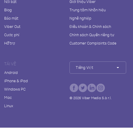
Nổi bật
Giới thiệu Viber
Blog
Trung tâm Nhãn hiệu
Bảo mật
Nghề nghiệp
Viber Out
Điều khoản & Chính sách
Cước phí
Chính sách Quyền riêng tư
Hỗ trợ
Customer Complaints Code
TẢI VỀ
Tiếng Việt
Android
iPhone & iPad
Windows PC
Mac
©
2026
Viber Media S.à r.l.
Linux