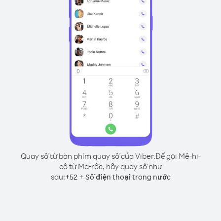
Quay số từ bàn phím quay số của Viber.
Để gọi Mê-hi-
cô từ Ma-rốc, hãy quay số như
sau:
+
+
52
Số điện thoại trong nước